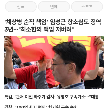
전국
연예
스포츠
'채상병 순직 책임' 임성근 항소심도 징역
3년…"최소한의 책임 저버려"
특검, '관저 이전 봐주기 감사' 유병호 구속기소…”대통령실 청탁받아“
경찰, '300억 사기 혐의' 차가원 구속 송치