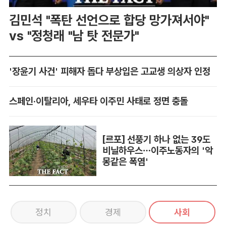
김민석 "폭탄 선언으로 합당 망가져서야"
vs "정청래 "남 탓 전문가"
'장윤기 사건' 피해자 돕다 부상입은 고교생 의상자 인정
스페인·이탈리아, 세우타 이주민 사태로 정면 충돌
[르포] 선풍기 하나 없는 39도
비닐하우스…이주노동자의 '악
몽같은 폭염'
정치
경제
사회