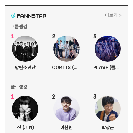
더보기 >
그룹랭킹
1
2
3
방탄소년단
CORTIS (코르티스)
PLAVE (플레이브)
솔로랭킹
1
2
3
진 (JIN)
이찬원
박창근