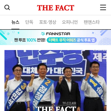
뉴스
단독
포토·영상
오피니언
팬앤스타