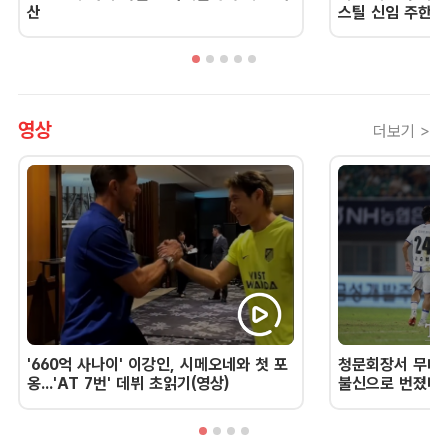
산
스틸 신임 주한 
영상
더보기 >
'660억 사나이' 이강인, 시메오네와 첫 포
청문회장서 무너진
옹...'AT 7번' 데뷔 초읽기(영상)
불신으로 번졌다 