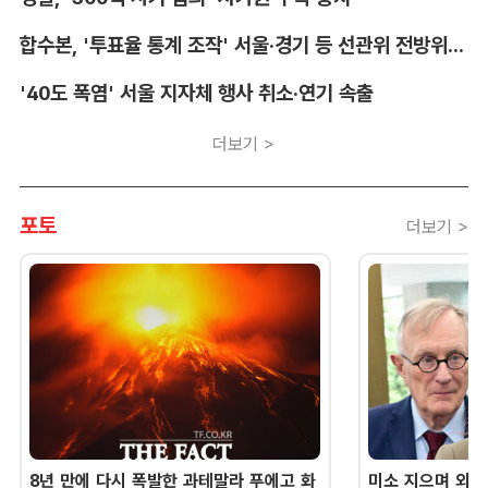
합수본, '투표율 통계 조작' 서울·경기 등 선관위 전방위 압수수색
'40도 폭염' 서울 지자체 행사 취소·연기 속출
더보기 >
포토
더보기 >
8년 만에 다시 폭발한 과테말라 푸에고 화
미소 지으며 외교