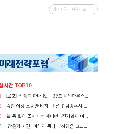
실시간 TOP10
1
[르포] 선풍기 하나 없는 39도 비닐하우스…이주노동자의 '악몽같은 폭염'
2
숨진 여성 소방관 비하 글 쓴 전남광주시 공무원 입건
3
쉴 틈 없이 돌아가는 에어컨…전기화재 여름철에 몰린다
4
'장윤기 사건' 피해자 돕다 부상입은 고교생 의상자 인정