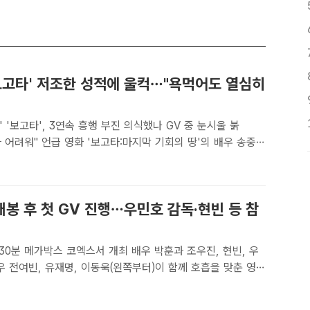
'보고타' 저조한 성적에 울컥…"욕먹어도 열심히
완' '보고타', 3연속 흥행 부진 의식했나 GV 중 눈시울 붉
보고타:마지막 기회의 땅'의 배우 송중기
 서울 중구 프레스센터 광장에서 열린 '보고타 간식 산타' 이벤
사말을 하고 있다. /임영무 기자[더팩트ㅣ김샛..
 개봉 후 첫 GV 진행…우민호 감독·현빈 등 참
메가박스 코엑스서 개최 배우 박훈과 조우진, 현빈, 우
우 전여빈, 유재명, 이동욱(왼쪽부터)이 함께 호흡을 맞춘 영화
봉 이후 첫 GV를 개최한다. 감독과 배우들은 비하인드 이야기
들과 뜻깊은 시간을 보낼 계획이다. /서예원 기자[더..