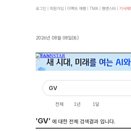
로그인
|
회원가입
|
더팩트 재팬
|
TMA
|
팬앤스타
|
기사제
2026년 08월 08일(토)
전체
1년
1달
'GV'
에 대한 전체 검색결과 입니다.