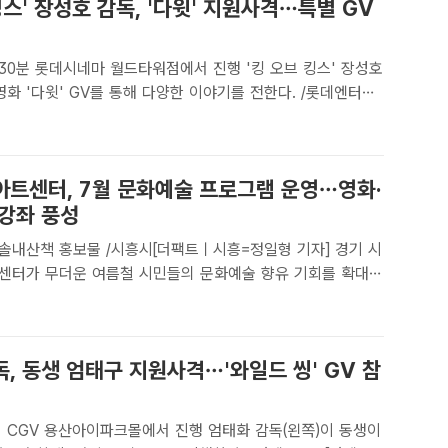
킹스' 장성호 감독, '다윗' 지원사격…특별 GV
분 롯데시네마 월드타워점에서 진행 '킹 오브 킹스' 장성호
영화 '다윗' GV를 통해 다양한 이야기를 전한다. /롯데엔터테
박지윤 기자] '킹 오브 킹스'의 장성호 감독과 영화 '다윗'이
롯데엔터테인먼트는 1일 "'다윗'(감독 필 커..
아트센터, 7월 문화예술 프로그램 운영…영화·
·강좌 풍성
솔내산책 홍보물 /시흥시[더팩트ㅣ시흥=정일형 기자] 경기 시
센터가 무더운 여름철 시민들의 문화예술 향유 기회를 확대하
 공연, 전시, 강좌를 아우르는 7월 문화예술 프로그램 '솔내문
영한다.이번 프로그램은 정기 영화 상영과 특별공연, 관객과의
, 동생 엄태구 지원사격…'와일드 씽' GV 참
V 용산아이파크몰에서 진행 엄태화 감독(왼쪽)이 동생이