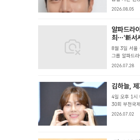
관련 인터뷰를
2026.08.05
한 대중의 칭찬
알파드라이
최…'新서사
8월 3일 서울
그룹 알파드라
범 'UNBREA
2026.07.28
PREMIERE
김하늘, 제
4일 오후 1시 메
30회 부천국제
한다. /더팩트
2026.07.02
타스틱영화제를
1..