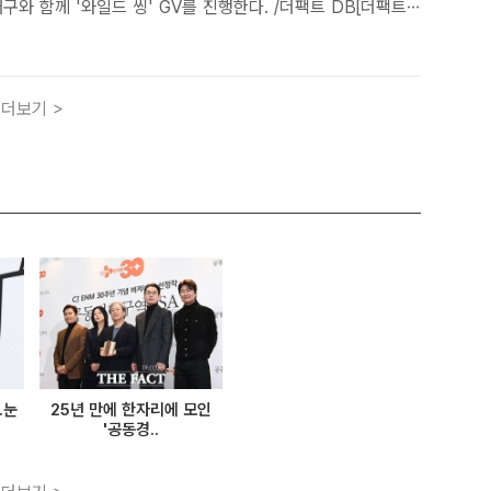
구와 함께 '와일드 씽' GV를 진행한다. /더팩트 DB[더팩트
] 엄태화 감독과 배우 엄태구가 관객들과 만나 형제 케미를 보
롯데엔터테인먼트는 19일 "'와일드 씽'(감독 손재곤)..
더보기 >
.눈
25년 만에 한자리에 모인
'공동경..