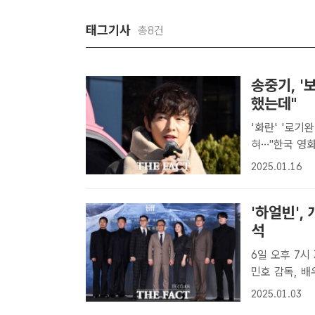
태그기사
총8건
송중기, 
했는데"
'화란' '로기
혀…"한국 영화 어려워" 언급 영화 '
가 24일 오전
2025.01.16
트에 참석해 인
'하얼빈',
석
6일 오후 7시 30분 
민호 감독, 배
'하얼빈'이 개
2025.01.03
를 전하며 관객