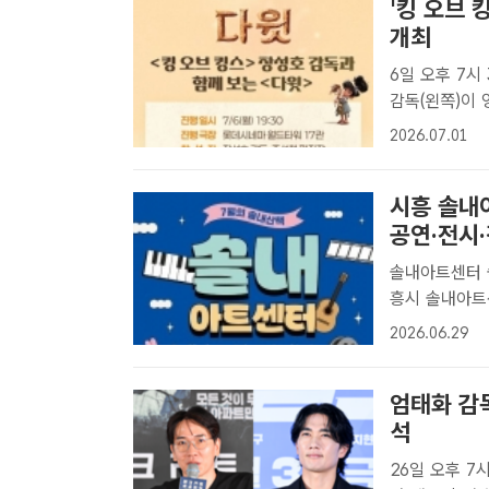
'킹 오브 
개최
6일 오후 7시 30
감독(왼쪽)이 
인먼트[더팩트｜
2026.07.01
만난다.배급사 
시흥 솔내
공연·전시
솔내아트센터 
흥시 솔내아트
기 위해 영화,
2026.06.29
화산책'을 운
대화(..
엄태화 감독
석
26일 오후 7시 CG