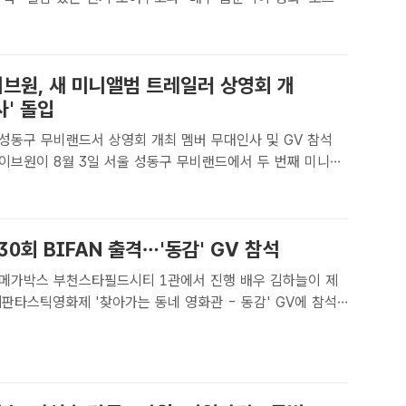
 진행했다. /고스트 스튜디오[더팩트｜박지윤 기자] 자신을 향
은 곧 연습실로 향해 더 발전하는 내일을 만드는 ..
브원, 새 미니앨범 트레일러 상영회 개
' 돌입
 성동구 무비랜드서 상영회 개최 멤버 무대인사 및 GV 참석
이브원이 8월 3일 서울 성동구 무비랜드에서 두 번째 미니앨
KABLE : 少年BEAST'의 트레일러 상영 이벤트 'TRAILER
'를 개최한다./웨이크원[더팩트ㅣ최현정 ..
30회 BIFAN 출격…'동감' GV 참석
가박스 부천스타필드시티 1관에서 진행 배우 김하늘이 제
판타스틱영화제 '찾아가는 동네 영화관 - 동감' GV에 참석
 DB[더팩트｜박지윤 기자] 배우 김하늘이 제30회 부천국제판
 빛낸다.소속사 빌리언스는 2일 "김하늘이 오는 4일 오후