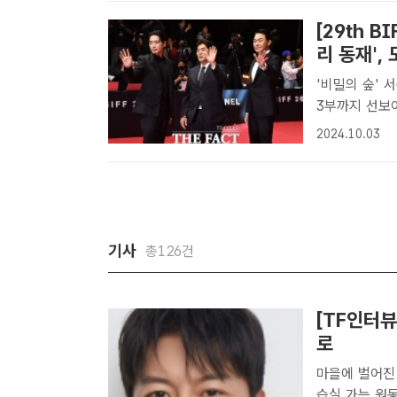
[29th B
리 동재',
'비밀의 숲' 
3부까지 선보여 배우 이준혁(왼쪽)과 박성웅(오른쪽)이 티빙 오리
즈 '좋거나 나
2024.10.03
영화제 개막식
기사
총126건
[TF인터뷰
로
마을에 벌어진 엄청
습실 가는 원동력…질감