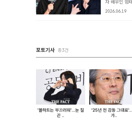
자 배우인 엄태
｜박지윤 기자
2026.06.19
여준다.배급사 
포토기사
총3건
'볼하트는 부끄러워'...눈 질
'25년 전 감동 그대로'..
끈 ..
가..