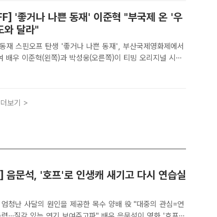
IFF] '좋거나 나쁜 동재' 이준혁 "부국제 온 '우
 도와 달라"
서동재 스핀오프 탄생 '좋거나 나쁜 동재', 부산국제영화제에서
지널 시리
쁜 동재'로 호흡을 맞췄다. 사진은 지난 2일 제29회 부산국제
에 참석한 배우들의 모습이다. /부산=장윤석 기자[더팩트�..
더보기 >
] 음문석, '호프'로 인생캐 새기고 다시 연습실
난 사달의 원인을 제공한 목수 양배 役 "대중의 관심=연
 있는 연기 보여주고파" 배우 음문석이 영화 '호프'