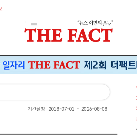
보
기간설정
-