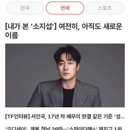
전국
연예
스포츠
[내가 본 '소지섭'] 여전히, 아직도 새로운
이름
[TF인터뷰] 서인국, 17년 차 배우의 한결 같은 기준 '성장'
'오디세이', 개봉 첫날 29만…'스파이더맨4' 제치고 1위