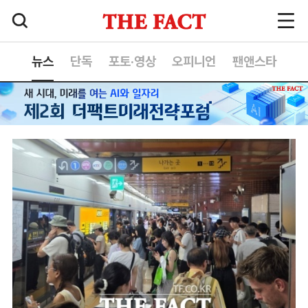
뉴스
단독
포토·영상
오피니언
팬앤스타