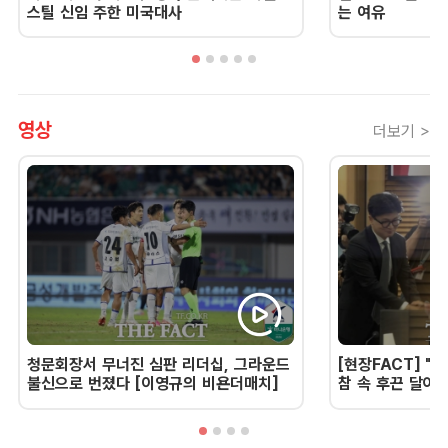
스틸 신임 주한 미국대사
는 여유
영상
더보기 >
청문회장서 무너진 심판 리더십, 그라운드
[현장FACT] "한
불신으로 번졌다 [이영규의 비욘더매치]
참 속 후끈 달아