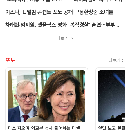
이즈나, 日앨범 콘셉트 포토 공개…'몽환청순 소녀들'
차태현·엄지원, 넷플릭스 영화 '복직경찰' 출연…부부 호흡
더보기 >
포토
더보기 >
미소 지으며 외교부 청사 들어서는 미셸
앞만 보고 달린