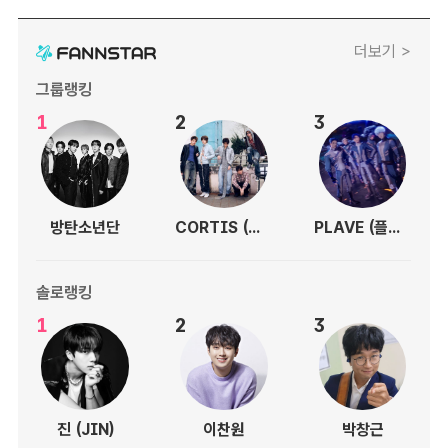
더보기 >
그룹랭킹
1
2
3
방탄소년단
CORTIS (코르티스)
PLAVE (플레이브)
솔로랭킹
1
2
3
진 (JIN)
이찬원
박창근