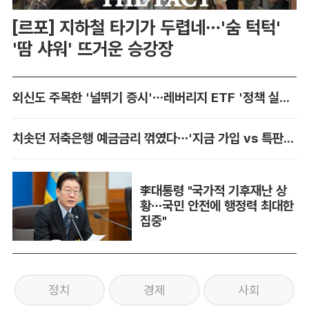
[르포] 지하철 타기가 두렵네…'숨 턱턱'
'땀 샤워' 뜨거운 승강장
외신도 주목한 '널뛰기 증시'…레버리지 ETF '정책 실패' 책임론 공방
치솟던 저축은행 예금금리 꺾였다…'지금 가입 vs 특판 대기' 셈법 복잡
李대통령 "국가적 기후재난 상
황…국민 안전에 행정력 최대한
집중"
정치
경제
사회