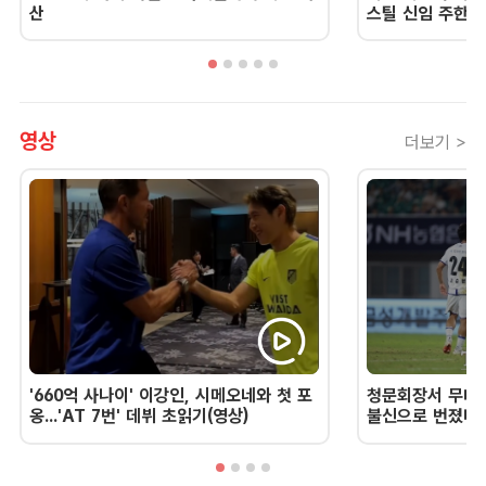
산
스틸 신임 주한 
영상
더보기 >
'660억 사나이' 이강인, 시메오네와 첫 포
청문회장서 무너진
옹...'AT 7번' 데뷔 초읽기(영상)
불신으로 번졌다 