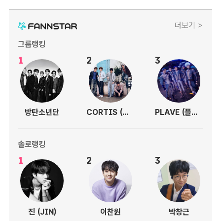
더보기 >
그룹랭킹
1
2
3
방탄소년단
CORTIS (코르티스)
PLAVE (플레이브)
솔로랭킹
1
2
3
진 (JIN)
이찬원
박창근