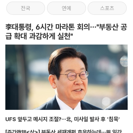
전국
연예
스포츠
李대통령, 6시간 마라톤 회의…"부동산 공
급 확대 과감하게 실천"
UFS 앞두고 메시지 조절?…北, 미사일 발사 후 '침묵'
[주간政談<상>] 부동산 세재개편 호응하는데…與 일각의 속내