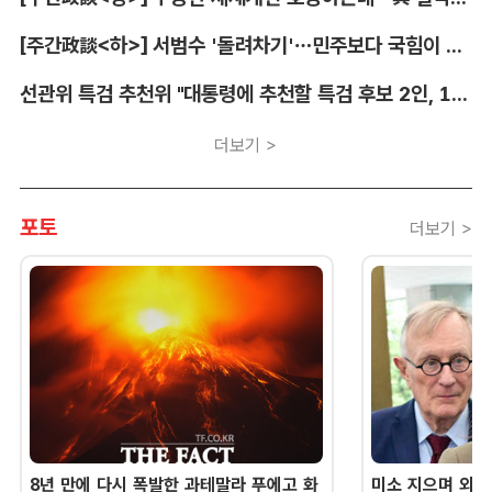
[주간政談<하>] 서범수 '돌려차기'…민주보다 국힘이 더 발끈
선관위 특검 추천위 "대통령에 추천할 특검 후보 2인, 14일 확정"
더보기 >
포토
더보기 >
8년 만에 다시 폭발한 과테말라 푸에고 화
미소 지으며 외교