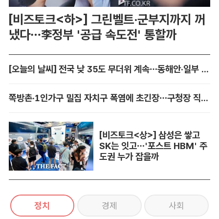
[비즈토크<하>] 그린벨트·군부지까지 꺼
냈다…李정부 '공급 속도전' 통할까
[오늘의 날씨] 전국 낮 35도 무더위 계속…동해안·일부 지역 비
쪽방촌·1인가구 밀집 자치구 폭염에 초긴장…구청장 직접 챙긴다
[비즈토크<상>] 삼성은 쌓고
SK는 잇고…'포스트 HBM' 주
도권 누가 잡을까
정치
경제
사회