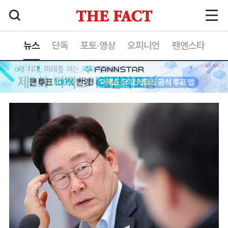
뉴스
단독
포토·영상
오피니언
팬앤스타