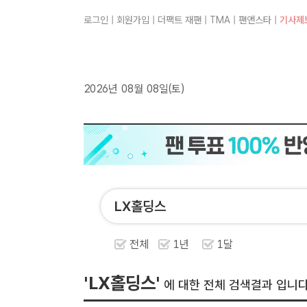
로그인
|
회원가입
|
더팩트 재팬
|
TMA
|
팬앤스타
|
기사제
2026년 08월 08일(토)
전체
1년
1달
'LX홀딩스'
에 대한 전체 검색결과 입니다