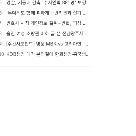
5
경찰, 기동대 감축 '수사인력 881명' 보강…9월 초까지 상피제 시행
6
'무더위도 함께 피하개'…반려견과 살기 좋은 자치구는 어디
7
변호사 사칭 개인정보 갈취…변협, 피싱 사이트 31곳 차단
8
숨진 여성 소방관 비하 글 쓴 전남광주시 공무원 입건
9
[주간사모펀드] 영풍·MBK vs 고려아연, 美 제련소 이름 두고 고발전
10
KDB생명 매각 본입찰에 한화생명·흥국생명·한투금융 등 3개사 참여