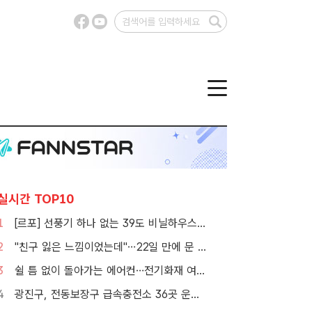
실시간 TOP10
1
[르포] 선풍기 하나 없는 39도 비닐하우스…이주노동자의 '악몽같은 폭염'
2
"친구 잃은 느낌이었는데"…22일 만에 문 연 홈플러스 가보니[TF현장]
3
쉴 틈 없이 돌아가는 에어컨…전기화재 여름철에 몰린다
4
광진구, 전동보장구 급속충전소 36곳 운영…수리비도 지원