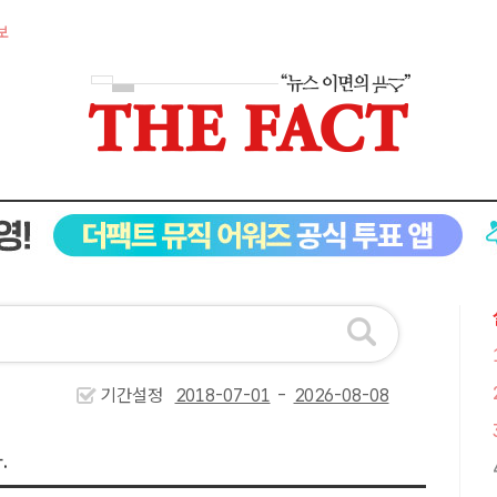
보
기간설정
-
.