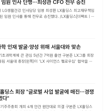
 임원 인사 단행…최성관 CFO 전무 승진
건강 인사담당 임명 최성환 LX홀딩스 최고재무책임
된 임원 인사를 통해 전무로 승진했다. /LX홀딩스[더팩트ㅣ이
X홀딩스는 전무 승진 1명, 이사 신규 선임 1명, 외부 영입 1명
은 2026년 정기 임원 인사를 실시했다고 3일 밝..
과학 인재 발굴·양성 위해 서울대와 맞손
학계에 큰 관심 5년간 7억원 출연 구본준 LX그룹 회장
홍림 서울대 총장(왼쪽)이 'LX 사이언스 펠로우십' 협약을 체
촬영을 하고 있다. /LX그룹[더팩트ㅣ장병문 기자] LX그룹이
차세대 과학 인재 발굴과 양성에 나선다.LX홀딩스는..
X홀딩스 회장 "글로벌 사업 발굴에 매진…경쟁
겠다"
주주총회 개최 4개 안건 원안대로 의결 구본준 LX홀딩스