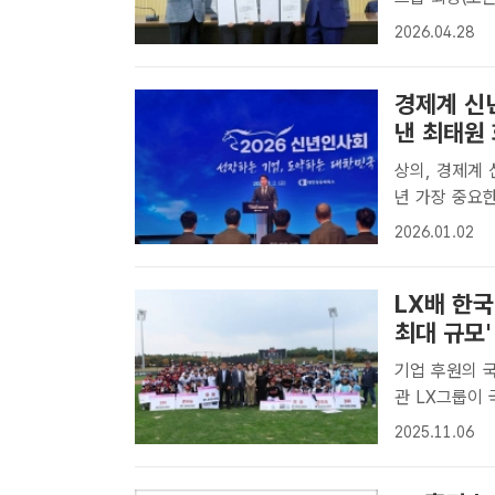
자연과학대에서
2026.04.28
고 있다. /L
경제계 신
낸 최태원
상의, 경제계 
년 가장 중요한 해, 
대한상의 회장
2026.01.02
사회에서 인사말
LX배 한국
최대 규모'
기업 후원의 
관 LX그룹이 국내 유일의 기업 후원 여자야구대회 'LX배 한국여자야구대
회'를 개최한다
2025.11.06
후원 여자야구대