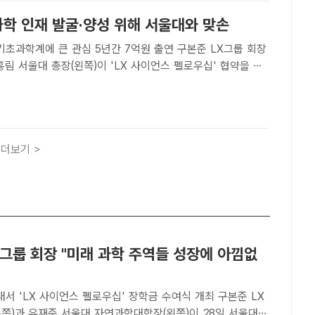
과학 인재 발굴·양성 위해 서울대와 맞손
학계에 큰 관심 5년간 7억원 출연 구본준 LX그룹 회장
홍림 서울대 총장(왼쪽)이 'LX 사이언스 펠로우십' 협약을 체
촬영을 하고 있다. /LX그룹[더팩트ㅣ장병문 기자] LX그룹이
차세대 과학 인재 발굴과 양성에 나선다.LX홀딩스는..
더보기 >
X그룹 회장 "미래 과학 주역들 성장에 아낌없
서 'LX 사이언스 펠로우십' 장학금 수여식 개최 구본준 LX
른쪽)과 유재준 서울대 자연과학대학장(왼쪽)이 28일 서울대