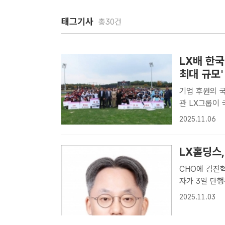
태그기사
총30건
LX배 한국
최대 규모'
기업 후원의 
관 LX그룹이 국내 유일의 기업 후원 여자야구대회 'LX배 한국여자야구대
회'를 개최한다
2025.11.06
후원 여자야구대
LX홀딩스,
CHO에 김진혁 LG생활
자가 3일 단행
성락 기자] L
2025.11.03
등의 내용을 담