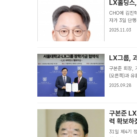
LX홀딩스,
CHO에 김진혁 LG생활
자가 3일 단행
성락 기자] L
2025.11.03
등의 내용을 담
LX그룹, 
구본준 회장, 기초과
(오른쪽)과 유
결한 뒤 기념 
2025.09.28
서울대와 함께 
구본준 L
력 확보하
31일 제4기 정기