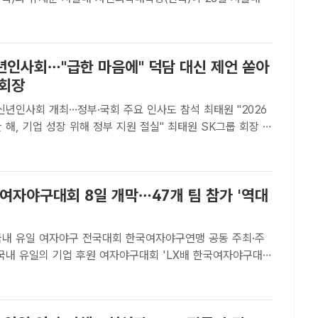
 'LX 사이언스 펠로우십' 장학금 수상자들과 기념 촬영을 하
X그룹[더팩트ㅣ이성락 기자] 구본준 LX그룹 회장이 "미..
년인사회…"급한 마음에" 덕담 대신 제언 쏟아
 회장
신년인사회 개최…정부·국회 주요 인사도 참석 최태원 "2026
기업 성장 위해 정부 지원 절실" 최태원 SK그룹 회장 겸
이 2일 오후 서울 중구 대한상의회관에서 열린 경제계 신년인
을 하고 있다. /이성락 기자[더팩트ㅣ대한상의=..
여자야구대회 8일 개막…47개 팀 참가 '역대
국내 유일 여자야구 전국대회 한국여자야구연맹 공동 주최·주
. /LX그룹[더팩트 | 김태환 기자] LX그룹은 국내 유일의 기업
회인 'LX배 한국여자야구대회'가 오는 8일 개막한다고 6..