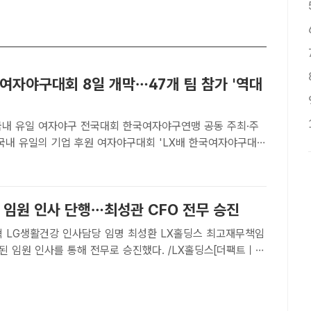
여자야구대회 8일 개막…47개 팀 참가 '역대
국내 유일 여자야구 전국대회 한국여자야구연맹 공동 주최·주
. /LX그룹[더팩트 | 김태환 기자] LX그룹은 국내 유일의 기업
회인 'LX배 한국여자야구대회'가 오는 8일 개막한다고 6..
 임원 인사 단행…최성관 CFO 전무 승진
건강 인사담당 임명 최성환 LX홀딩스 최고재무책임
된 임원 인사를 통해 전무로 승진했다. /LX홀딩스[더팩트ㅣ이
X홀딩스는 전무 승진 1명, 이사 신규 선임 1명, 외부 영입 1명
은 2026년 정기 임원 인사를 실시했다고 3일 밝..