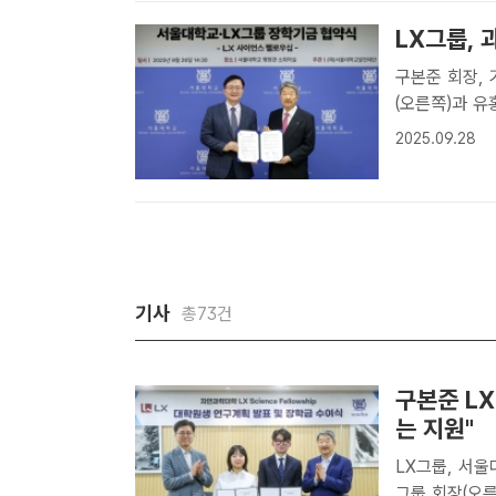
LX그룹, 
구본준 회장, 기초과
(오른쪽)과 유
결한 뒤 기념 
2025.09.28
서울대와 함께 
기사
총73건
구본준 L
는 지원"
LX그룹, 서울대
그룹 회장(오