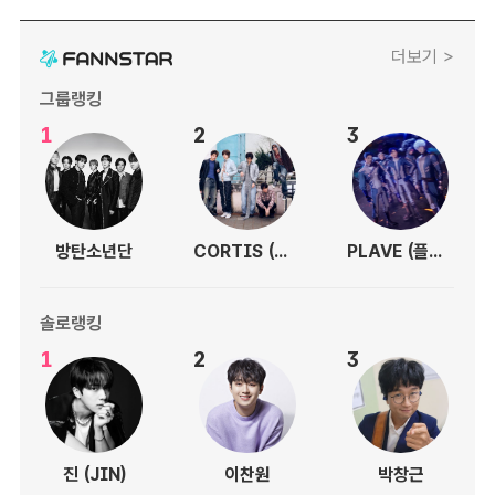
더보기 >
그룹랭킹
1
2
3
방탄소년단
CORTIS (코르티스)
PLAVE (플레이브)
솔로랭킹
1
2
3
진 (JIN)
이찬원
박창근