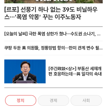
[르포] 선풍기 하나 없는 39도 비닐하우
스…'폭염 악몽' 꾸는 이주노동자
[오늘의 날씨] 극한 폭염 상한가 쳤나…수도권 소나기, 동해안에 폭우
쿠팡 두둔 美 의원들, 정통망법 항의…한미 관계 변수 될까
[주간政談<상>] 부동산 세재개
편 호응하는데…與 일각의 속내
정치
경제
사회