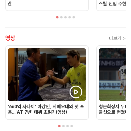
산
스틸 신임 주한 
영상
더보기 >
'660억 사나이' 이강인, 시메오네와 첫 포
청문회장서 무너진
옹...'AT 7번' 데뷔 초읽기(영상)
불신으로 번졌다 