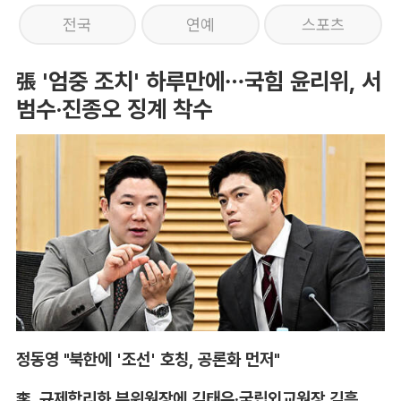
전국
연예
스포츠
張 '엄중 조치' 하루만에…국힘 윤리위, 서
범수·진종오 징계 착수
정동영 "북한에 '조선' 호칭, 공론화 먼저"
李, 규제합리화 부위원장에 김태유·국립외교원장 김흥규 임명