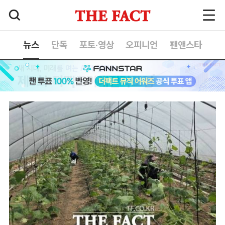
뉴스
단독
포토·영상
오피니언
팬앤스타