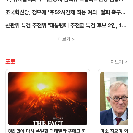
조국혁신당, 정부에 '주52시간제 적용 예외' 철회 촉구…"흥정 대상 아냐"
선관위 특검 추천위 "대통령에 추천할 특검 후보 2인, 14일 확정"
더보기 >
포토
더보기 >
8년 만에 다시 폭발한 과테말라 푸에고 화
미소 지으며 외교