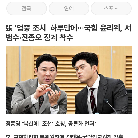
전국
연예
스포츠
張 '엄중 조치' 하루만에…국힘 윤리위, 서
범수·진종오 징계 착수
정동영 "북한에 '조선' 호칭, 공론화 먼저"
李, 규제합리화 부위원장에 김태유·국립외교원장 김흥규 임명