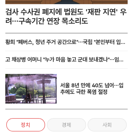
검사 수사권 폐지에 법원도 '재판 지연' 우
려…구속기간 연장 목소리도
황희 "폐버스, 청년 주거 공간으로"…국힘 "본인부터 입주하라"
고 채상병 어머니 "누가 마음 놓고 군대 보내겠나"…임성근 징역 3년에 분통
서울 8년 만에 40도 넘어…입
추에도 극한 폭염 절정
정치
경제
사회