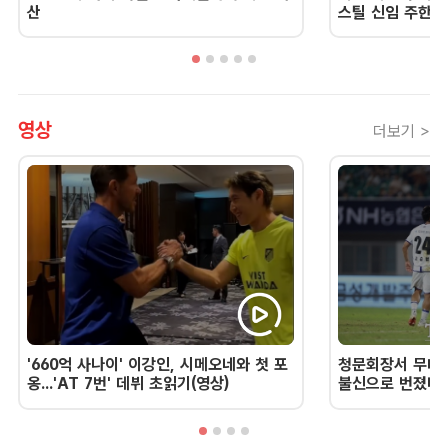
산
스틸 신임 주한 
영상
더보기 >
'660억 사나이' 이강인, 시메오네와 첫 포
청문회장서 무너진
옹...'AT 7번' 데뷔 초읽기(영상)
불신으로 번졌다 