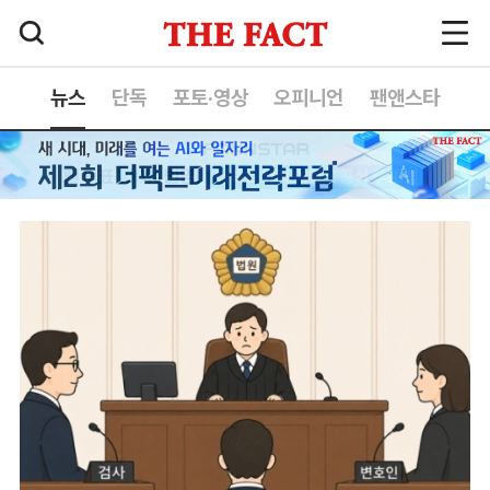
뉴스
단독
포토·영상
오피니언
팬앤스타