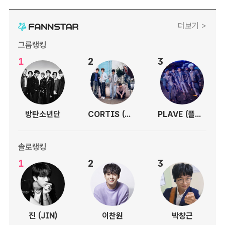
더보기 >
그룹랭킹
1
2
3
방탄소년단
CORTIS (코르티스)
PLAVE (플레이브)
솔로랭킹
1
2
3
진 (JIN)
이찬원
박창근