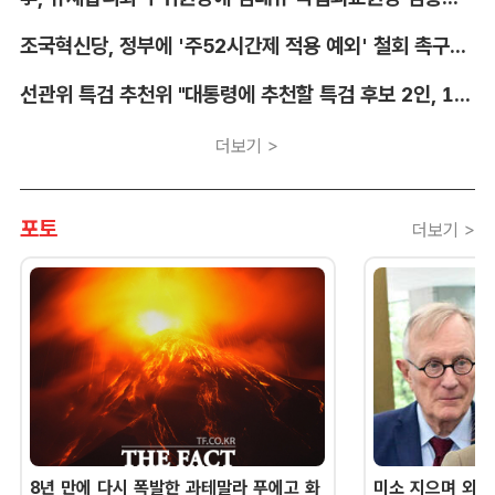
조국혁신당, 정부에 '주52시간제 적용 예외' 철회 촉구…"흥정 대상 아냐"
선관위 특검 추천위 "대통령에 추천할 특검 후보 2인, 14일 확정"
더보기 >
포토
더보기 >
8년 만에 다시 폭발한 과테말라 푸에고 화
미소 지으며 외교