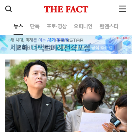
뉴스
단독
포토·영상
오피니언
팬앤스타