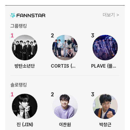
더보기 >
그룹랭킹
1
2
3
방탄소년단
CORTIS (코르티스)
PLAVE (플레이브)
솔로랭킹
1
2
3
진 (JIN)
이찬원
박창근