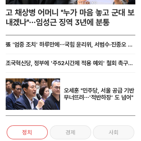
고 채상병 어머니 "누가 마음 놓고 군대 보
내겠나"…임성근 징역 3년에 분통
張 '엄중 조치' 하루만에…국힘 윤리위, 서범수·진종오 징계 착수
조국혁신당, 정부에 '주52시간제 적용 예외' 철회 촉구…"흥정 대상 아냐"
오세훈 "민주당, 서울 공급 기반
무너뜨려…'적반하장' 도 넘어"
정치
경제
사회