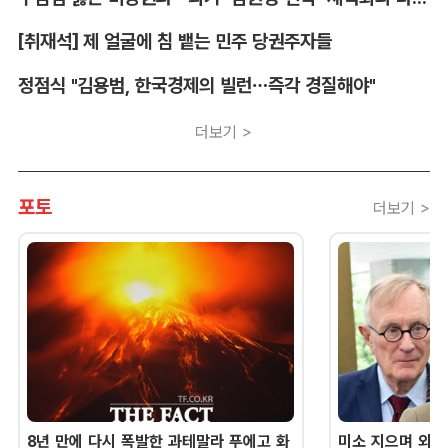
[취재석] 제 얼굴에 침 뱉는 민주 당권주자들
정점식 "김용범, 한국경제의 빌런…즉각 경질해야"
더보기 >
포토
더보기 >
8년 만에 다시 폭발한 과테말라 푸에고 화
미소 지으며 외교