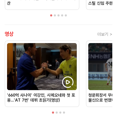
산
스틸 신임 주한 
영상
더보기 >
'660억 사나이' 이강인, 시메오네와 첫 포
청문회장서 무너진
옹...'AT 7번' 데뷔 초읽기(영상)
불신으로 번졌다 