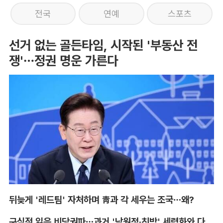
전국
연예
스포츠
선거 없는 골든타임, 시작된 '부동산 전
쟁'…정권 명운 가른다
뒤늦게 '레드팀' 자처하며 靑과 각 세우는 조국…왜?
구심점 잃은 비당권파…과거 '남원정·친박' 세력화와 다른 점은