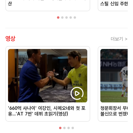
산
스틸 신임 주한 
영상
더보기 >
'660억 사나이' 이강인, 시메오네와 첫 포
청문회장서 무너진
옹...'AT 7번' 데뷔 초읽기(영상)
불신으로 번졌다 