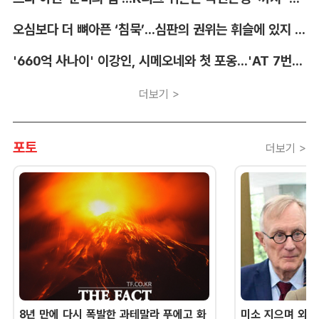
오심보다 더 뼈아픈 ‘침묵’...심판의 권위는 휘슬에 있지 않다 [박순규의 창]
'660억 사나이' 이강인, 시메오네와 첫 포옹...'AT 7번' 데뷔 초읽기
더보기 >
포토
더보기 >
8년 만에 다시 폭발한 과테말라 푸에고 화
미소 지으며 외교