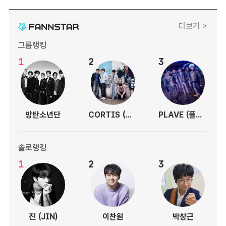
더보기 >
그룹랭킹
1
2
3
방탄소년단
CORTIS (코르티스)
PLAVE (플레이브)
솔로랭킹
1
2
3
진 (JIN)
이찬원
박창근