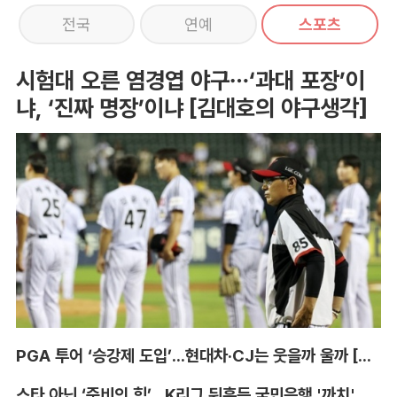
전국
연예
스포츠
시험대 오른 염경엽 야구…‘과대 포장’이
냐, ‘진짜 명장’이냐 [김대호의 야구생각]
PGA 투어 ‘승강제 도입’...현대차·CJ는 웃을까 울까 [박호윤의 IN&OUT]
스타 아닌 ‘준비의 힘’...K리그 뒤흔든 국민은행 '까치' 사단 [이영규의 비욘더매치]