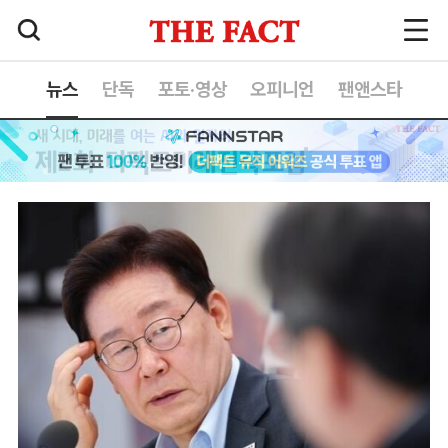
뉴스
단독
포토·영상
오피니언
팬앤스타