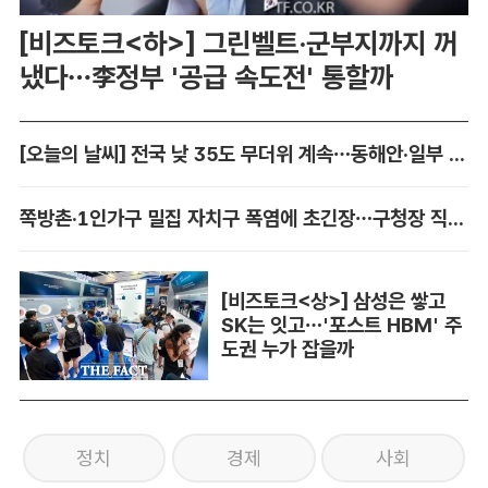
[비즈토크<하>] 그린벨트·군부지까지 꺼
냈다…李정부 '공급 속도전' 통할까
[오늘의 날씨] 전국 낮 35도 무더위 계속…동해안·일부 지역 비
쪽방촌·1인가구 밀집 자치구 폭염에 초긴장…구청장 직접 챙긴다
[비즈토크<상>] 삼성은 쌓고
SK는 잇고…'포스트 HBM' 주
도권 누가 잡을까
정치
경제
사회