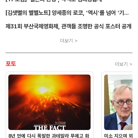
[김샛별의 별별노트] 양세종의 로코, '역시'를 넘어 '기대 이상'
제31회 부산국제영화제, 관객들 조명한 공식 포스터 공개
더보기 >
포토
더보기 >
8년 만에 다시 폭발한 과테말라 푸에고 화
미소 지으며 외교