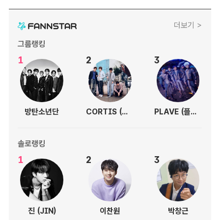
더보기 >
그룹랭킹
1
2
3
방탄소년단
CORTIS (코르티스)
PLAVE (플레이브)
솔로랭킹
1
2
3
진 (JIN)
이찬원
박창근