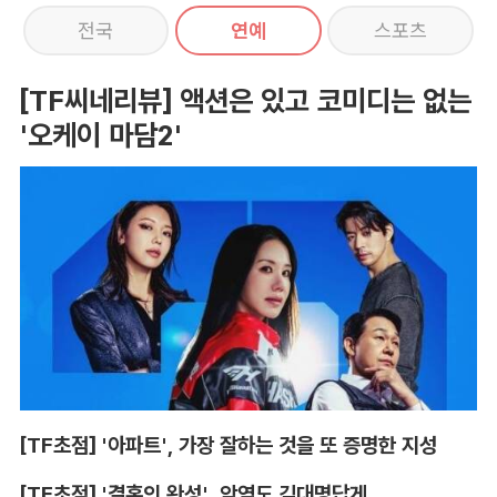
전국
연예
스포츠
[TF씨네리뷰] 액션은 있고 코미디는 없는
'오케이 마담2'
[TF초점] '아파트', 가장 잘하는 것을 또 증명한 지성
[TF초점] '결혼의 완성', 악역도 김대명답게