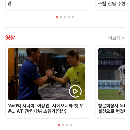
산
스틸 신임 주한 
영상
더보기 >
'660억 사나이' 이강인, 시메오네와 첫 포
청문회장서 무너진
옹...'AT 7번' 데뷔 초읽기(영상)
불신으로 번졌다 