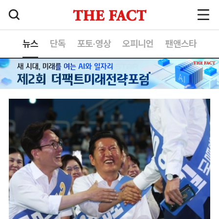
뉴스
단독
포토·영상
오피니언
팬앤스타