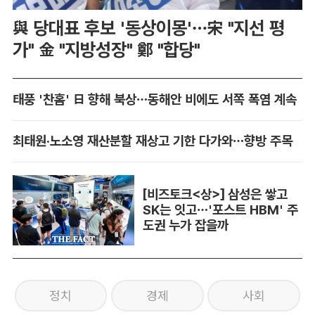
與 당대표 후보 '동상이몽'…宋 "지선 평
가" 金 "지방성장" 鄭 "합당"
태풍 '찬홈' 日 향해 북상…동해안 비에도 서쪽 폭염 계속
최태원·노소영 재산분할 재상고 기한 다가와…향방 주목
[비즈토크<상>] 삼성은 쌓고
SK는 잇고…'포스트 HBM' 주
도권 누가 잡을까
정치
경제
사회