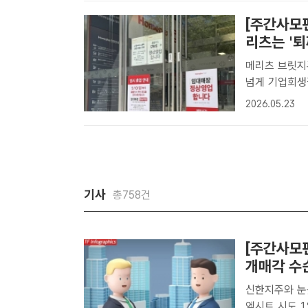
고..
[주간사모
리츠는 '퇴
메리츠 브릿지론
넘게 기업회생
대 채권자 메
2026.05.23
있다. /이윤
스..
기사
총758건
[주간사모펀
개매각 수
신한지주와 눈
엑시트 시도 1일 투자은행업계에 따르면 JKL파트너스는 신한금융지주와