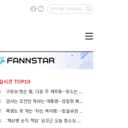
실시간 TOP10
1
구광모·젠슨 황, 다음 주 재회동…장소는 실리콘밸리
2
검사는 조언만 하라는 대통령…검찰청 폐지 앞둔 합수본 '딜레마'
3
폭염도 못 꺾는 '타는 목마름'…탑골공원 아리수 냉장고 가보니
4
'채상병 순직 책임' 임성근 오늘 항소심 선고…1심 징역 3년