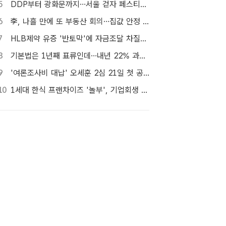
5
DDP부터 광화문까지…서울 걷자 페스티벌 참가자 5000명 모집
6
李, 나흘 만에 또 부동산 회의…집값 안정 승부처 '공급' 점검
7
HLB제약 유증 '반토막'에 자금조달 차질…R&D 줄이고 채무상환금 제외
8
기본법은 1년째 표류인데…내년 22% 과세 강행, 가상자산 투자자 반발 확산
9
'여론조사비 대납' 오세훈 2심 21일 첫 공판…1심 당선무효형
10
1세대 한식 프랜차이즈 '놀부', 기업회생 신청…11일 대표자 심문