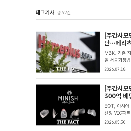
태그기사
총62건
[주간사모펀
단…메리츠
MBK, 기존 
일 서울회생법원에 즉시항고 예
평행선을 달리
2026.07.18
극적으로 합의
DB[더..
[주간사모
300억 베
EQT, 아시아
선정 VIG파트너스가 자연치아 복구 솔루션 기업 미니쉬테크놀로지에 300
억원 규모의 
2026.05.30
자] 국내외 사