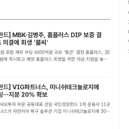
드] MBK·김병주, 홈플러스 DIP 보증 결
 의결에 회생 '불씨'
지원 포함 재무 부담 6000억원 규모 '통큰' 결정 홈플러스, 20
정 홈플러스 회생을 위한 자금 지원을 놓고
던 대주주 MBK파트너스와 최대 채권자 메리츠금융그룹이
하면서 홈플러스가 파산 문턱에서 돌아서게 됐다. /더팩트
펀드] VIG파트너스, 미니쉬테크놀로지에
팅…지분 20% 확보
 사모투자 부문 공동대표 선임 국민성장펀드 1차 운용사 11곳
성장자금을 투자했다. /미니쉬테크놀로지[더팩트ㅣ박지웅 기
모펀드(PEF) 업계가 성장산업 투자와 조직 정비에 속도를 내