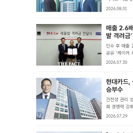
진행한 롯데손
2026.08.01
이한림 기자] 
이..
매출 2.6
발 격려금'
인수 후 매출 
공유 '케이카 새출발 격려금 전달식'에서 (왼쪽부터) 김성주 한앤컴퍼니 부
사장, 김주환
2026.07.30
을 하고 있다.
현대카드,
승부수
건전성 관리 
화 경쟁력 강화 예고 올해 국내외 모든 영역에서 견
드가 하반기 우
2026.07.29
더팩트DB,현대