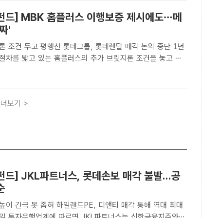
펀드] MBK 홈플러스 이행보증 제시에도…메
짜'
 조건 두고 평행선 롯데그룹, 롯데렌탈 매각 논의 중단 1년
절차를 밟고 있는 홈플러스의 추가 브릿지론 조건을 놓고 최
리츠금융그룹과 대주주 MBK파트너스(MBK)가 공방을 벌이고
경 기자[더팩트ㅣ장혜승 기자] 기업회생절차를 밟고 있는 홈플러
더보기 >
드] JKL파트너스, 롯데손보 매각 불발...공
순
높이 간극 못 좁혀 하일랜드PE, 디앤티 매각 통해 역대 최대