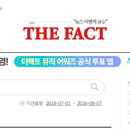
보
기간설정
-