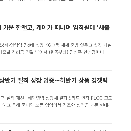
해보험 매각 협상에서 고배를 마셨다. /더팩트 DB[더팩트ㅣ
국내 사모펀드(PEF) 운용사 JKL파트너스의 롯데손해보험이
배 키운 한앤코, 케이카 떠나며 임직원에 '새출
2.6배·영업익 7.6배 성장 KG그룹 체제 출범 앞두고 성장 과실
 금속노조 케이카지회 지회장, 정인국 케이카 사장이 기념촬영
 /한앤컴퍼니[더팩트｜윤정원 기자] 사모펀드(PEF..
 상반기 질적 성장 입증…하반기 상품 경쟁력
성과 실적 개선…해외영역 성장세 알파벳카드 안착·PLCC 고도
조한 성적을 거둔 현대카
량 회원 확대와 해외 사업 강화에 집중한 것으로 나타났다. /
카드[더팩트ㅣ김정산 기자] 올 상반기 국내외 전 영역..