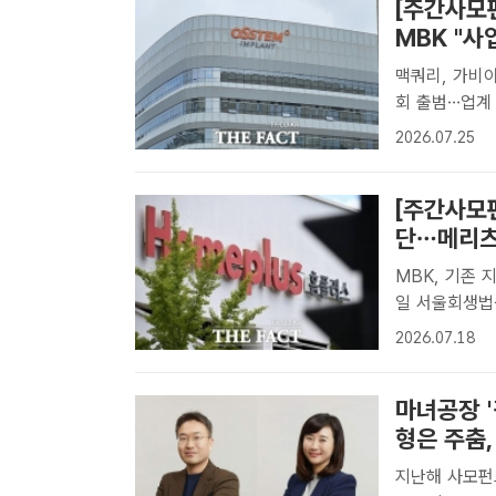
[주간사모
MBK "사
맥쿼리, 가비아
회 출범…업계 대표성 강화 나
트너스·UCK
2026.07.25
한 통상적인 조
[주간사모펀
단…메리츠
MBK, 기존 
일 서울회생법원에 즉시항고 예
평행선을 달리
2026.07.18
극적으로 합의
DB[더..
마녀공장 
형은 주춤,
지난해 사모펀드에 매각된 후