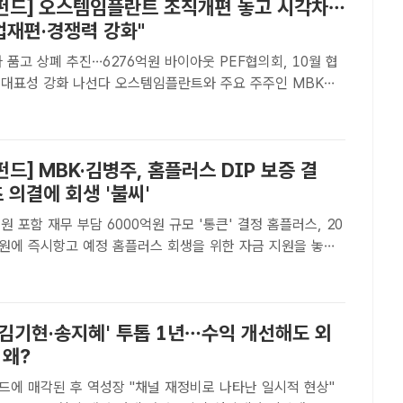
펀드] 오스템임플란트 조직개편 놓고 시각차…
업재편·경쟁력 강화"
 품고 상폐 추진…6276억원 바이아웃 PEF협의회, 10월 협
선다 오스템임플란트와 주요 주주인 MBK파
파트너스는 최근 불거진 구조조정 논란에 대해 "미래 성장을 위
직 효율화"라고 선을 그었다. /더팩트 DB[더팩트�..
드] MBK·김병주, 홈플러스 DIP 보증 결
 의결에 회생 '불씨'
지원 포함 재무 부담 6000억원 규모 '통큰' 결정 홈플러스, 20
정 홈플러스 회생을 위한 자금 지원을 놓고
던 대주주 MBK파트너스와 최대 채권자 메리츠금융그룹이
하면서 홈플러스가 파산 문턱에서 돌아서게 됐다. /더팩트
'김기현·송지혜' 투톱 1년…수익 개선해도 외
 왜?
 역성장 "채널 재정비로 나타난 일시적 현상"