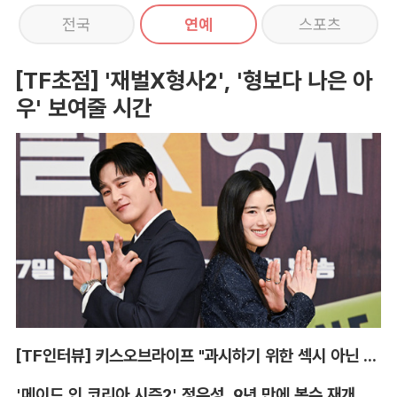
전국
연예
스포츠
[TF초점] '재벌X형사2', '형보다 나은 아
우' 보여줄 시간
[TF인터뷰] 키스오브라이프 "과시하기 위한 섹시 아닌 당당함"
'메이드 인 코리아 시즌2' 정우성, 9년 만에 복수 재개