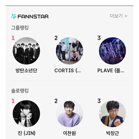
더보기 >
그룹랭킹
1
2
3
방탄소년단
CORTIS (코르티스)
PLAVE (플레이브)
솔로랭킹
1
2
3
진 (JIN)
이찬원
박창근