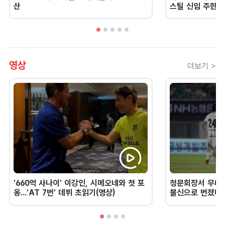
산
스틸 신임 주한 
영상
더보기 >
'660억 사나이' 이강인, 시메오네와 첫 포
청문회장서 무너진
옹...'AT 7번' 데뷔 초읽기(영상)
불신으로 번졌다 