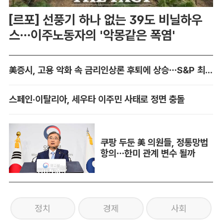
[르포] 선풍기 하나 없는 39도 비닐하우
스…이주노동자의 '악몽같은 폭염'
美증시, 고용 악화 속 금리인상론 후퇴에 상승…S&P 최고치 경신
스페인·이탈리아, 세우타 이주민 사태로 정면 충돌
쿠팡 두둔 美 의원들, 정통망법
항의…한미 관계 변수 될까
정치
경제
사회