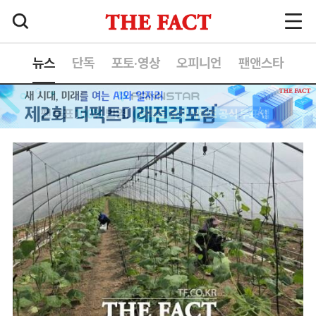
뉴스
단독
포토·영상
오피니언
팬앤스타