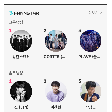
더보기 >
그룹랭킹
1
2
3
방탄소년단
CORTIS (코르티스)
PLAVE (플레이브)
솔로랭킹
1
2
3
진 (JIN)
이찬원
박창근