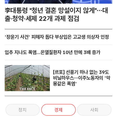
李대통령 "청년 결혼 망설이지 않게"…대
출·청약·세제 22개 과제 점검
'장윤기 사건' 피해자 돕다 부상입은 고교생 의상자 인정
입추 지나도 폭염...온열질환자 10년 만에 3배 증가
[르포] 선풍기 하나 없는 39도
비닐하우스…이주노동자의 '악
몽같은 폭염'
정치
경제
사회