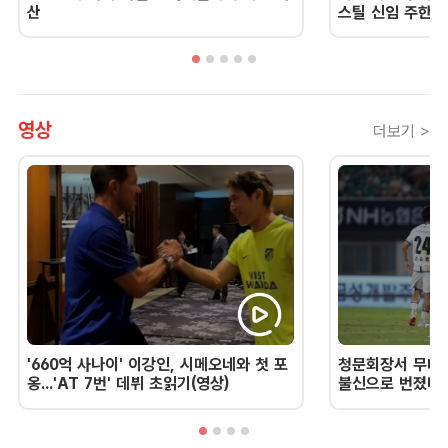
산
스틸 신임 주한 
영상
더보기 >
'660억 사나이' 이강인, 시메오네와 첫 포
청문회장서 무너진
옹...'AT 7번' 데뷔 초읽기(영상)
불신으로 번졌다 