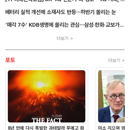
배터리 실적 개선에 소재사도 반등…하반기 쏠리는 눈
'매각 7수' KDB생명에 쏠리는 관심…삼성·한화·교보가 주목하는 이유
더보기 >
포토
더보기 >
8년 만에 다시 폭발한 과테말라 푸에고 화
미소 지으며 외교