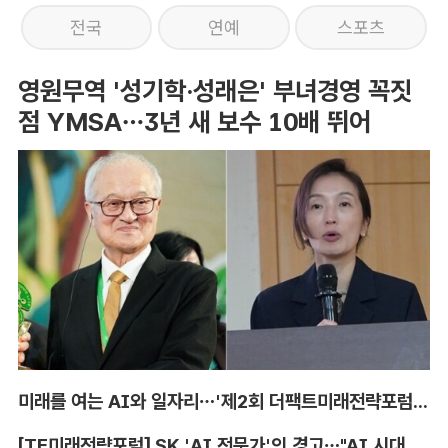
전국
연예
스포츠
영원무역 '성기학·성래은' 부녀경영 꼭짓
점 YMSA…3년 새 보수 10배 뛰어
미래를 여는 AI와 일자리…'제2회 더팩트미래전략포럼' 참가 신청
[TF미래전략포럼] SK 'AI 전문가'의 경고…"AI 시대, 인재 격차 더 커진다"