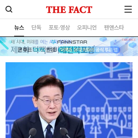
뉴스
단독
포토·영상
오피니언
팬앤스타