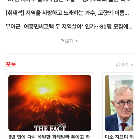
[취재석] 지역을 사랑하고 노래하는 가수, 고향의 이름을 남긴다
부여군 '여흥민씨고택 두 지역살이' 인기…81명 모집에 712명 몰려
더보기 >
포토
더보기 >
8년 만에 다시 폭발한 과테말라 푸에고 화
미소 지으며 외교