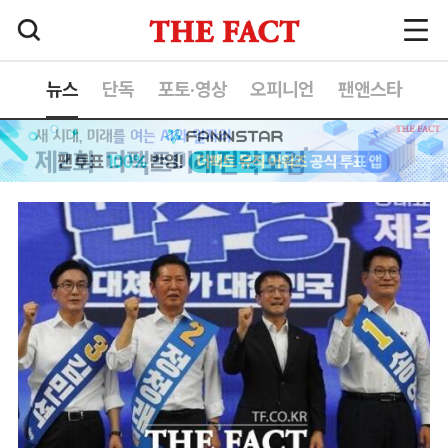
뉴스
단독
포토·영상
오피니언
팬앤스타