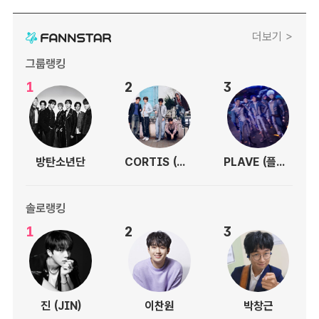
더보기 >
그룹랭킹
1
2
3
방탄소년단
CORTIS (코르티스)
PLAVE (플레이브)
솔로랭킹
1
2
3
진 (JIN)
이찬원
박창근