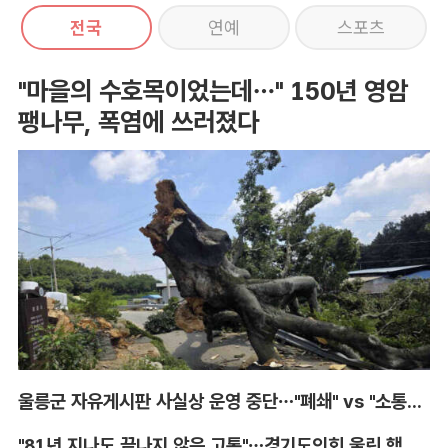
전국
연예
스포츠
"마을의 수호목이었는데…" 150년 영암
팽나무, 폭염에 쓰러졌다
울릉군 자유게시판 사실상 운영 중단…"폐쇄" vs "소통창구 지켜야"
"81년 지나도 끝나지 않은 고통"…경기도의회 울린 핵 피해자의 증언