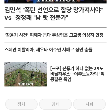
김민석 "폭탄 선언으로 합당 망가져서야"
vs "정청래 "남 탓 전문가"
'장윤기 사건' 피해자 돕다 부상입은 고교생 의상자 인정
스페인·이탈리아, 세우타 이주민 사태로 정면 충돌
[르포] 선풍기 하나 없는 39도
비닐하우스…이주노동자의 '악
몽같은 폭염'
정치
경제
사회