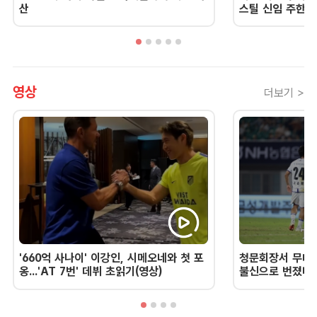
산
스틸 신임 주한 
영상
더보기 >
'660억 사나이' 이강인, 시메오네와 첫 포
청문회장서 무너진
옹...'AT 7번' 데뷔 초읽기(영상)
불신으로 번졌다 