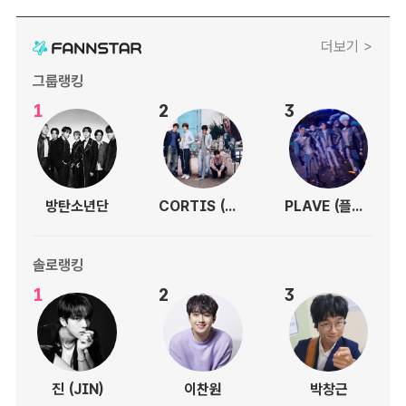
더보기 >
그룹랭킹
1
2
3
방탄소년단
CORTIS (코르티스)
PLAVE (플레이브)
솔로랭킹
1
2
3
진 (JIN)
이찬원
박창근