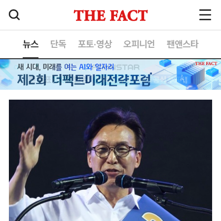
뉴스
단독
포토·영상
오피니언
팬앤스타