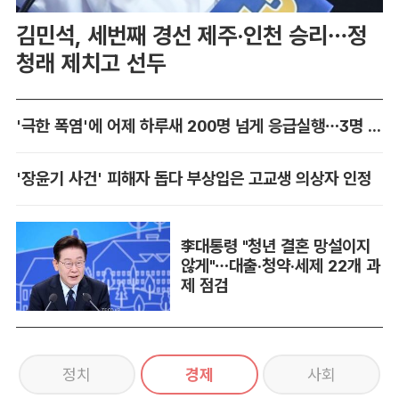
김민석, 세번째 경선 제주·인천 승리…정
청래 제치고 선두
'극한 폭염'에 어제 하루새 200명 넘게 응급실행…3명 사망
'장윤기 사건' 피해자 돕다 부상입은 고교생 의상자 인정
李대통령 "청년 결혼 망설이지
않게"…대출·청약·세제 22개 과
제 점검
정치
경제
사회