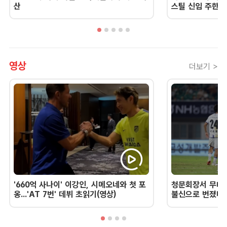
산
스틸 신임 주한 
영상
더보기 >
'660억 사나이' 이강인, 시메오네와 첫 포
청문회장서 무너진
옹...'AT 7번' 데뷔 초읽기(영상)
불신으로 번졌다 