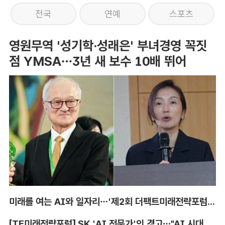
전국
연예
스포츠
영원무역 '성기학·성래은' 부녀경영 꼭짓
점 YMSA…3년 새 보수 10배 뛰어
미래를 여는 AI와 일자리…'제2회 더팩트미래전략포럼' 참가 신청
[TF미래전략포럼] SK 'AI 전문가'의 경고…"AI 시대, 인재 격차 더 커진다"