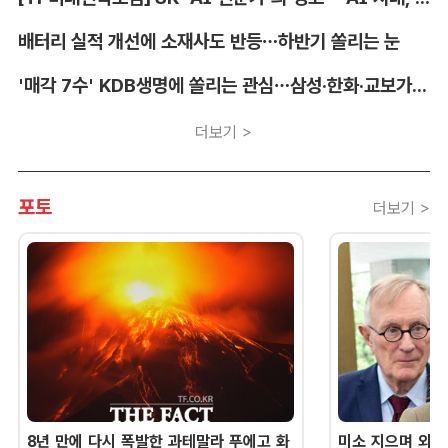
배터리 실적 개선에 소재사도 반등…하반기 쏠리는 눈
'매각 7수' KDB생명에 쏠리는 관심…삼성·한화·교보가 주목하는 이유
더보기 >
포토
더보기 >
8년 만에 다시 폭발한 과테말라 푸에고 화
미소 지으며 외교