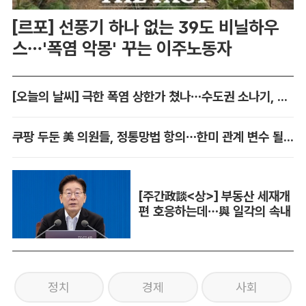
[르포] 선풍기 하나 없는 39도 비닐하우
스…'폭염 악몽' 꾸는 이주노동자
[오늘의 날씨] 극한 폭염 상한가 쳤나…수도권 소나기, 동해안에 폭우
쿠팡 두둔 美 의원들, 정통망법 항의…한미 관계 변수 될까
[주간政談<상>] 부동산 세재개
편 호응하는데…與 일각의 속내
정치
경제
사회