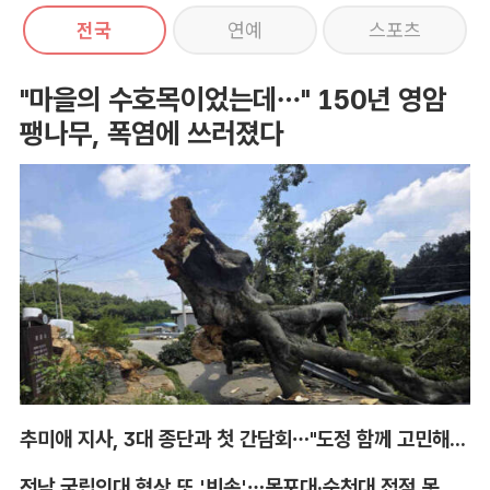
전국
연예
스포츠
"마을의 수호목이었는데…" 150년 영암
팽나무, 폭염에 쓰러졌다
추미애 지사, 3대 종단과 첫 간담회…"도정 함께 고민해달라"
전남 국립의대 협상 또 '빈손'…목포대·순천대 접점 못 찾아