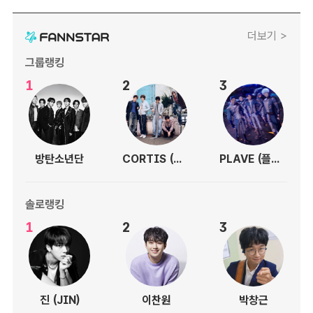
더보기 >
그룹랭킹
1
2
3
방탄소년단
CORTIS (코르티스)
PLAVE (플레이브)
솔로랭킹
1
2
3
진 (JIN)
이찬원
박창근