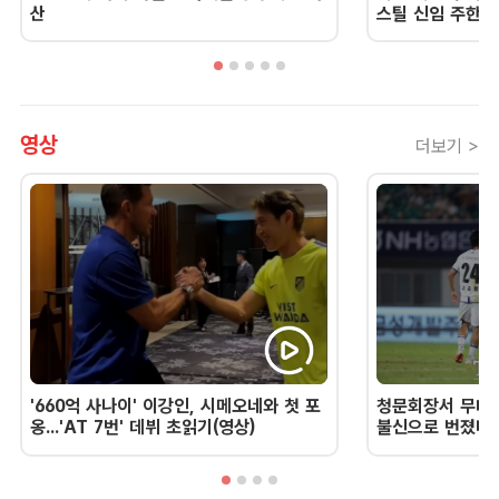
산
스틸 신임 주한 
영상
더보기 >
'660억 사나이' 이강인, 시메오네와 첫 포
청문회장서 무너진
옹...'AT 7번' 데뷔 초읽기(영상)
불신으로 번졌다 