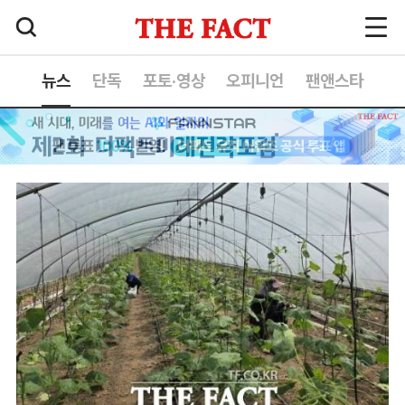
뉴스
단독
포토·영상
오피니언
팬앤스타