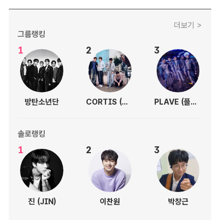
더보기 >
그룹랭킹
1
2
3
방탄소년단
CORTIS (코르티스)
PLAVE (플레이브)
솔로랭킹
1
2
3
진 (JIN)
이찬원
박창근