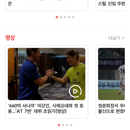
산
스틸 신임 주한 
영상
더보기 >
'660억 사나이' 이강인, 시메오네와 첫 포
청문회장서 무너진
옹...'AT 7번' 데뷔 초읽기(영상)
불신으로 번졌다 