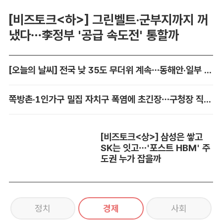
[비즈토크<하>] 그린벨트·군부지까지 꺼
냈다…李정부 '공급 속도전' 통할까
[오늘의 날씨] 전국 낮 35도 무더위 계속…동해안·일부 지역 비
쪽방촌·1인가구 밀집 자치구 폭염에 초긴장…구청장 직접 챙긴다
[비즈토크<상>] 삼성은 쌓고
SK는 잇고…'포스트 HBM' 주
도권 누가 잡을까
정치
경제
사회