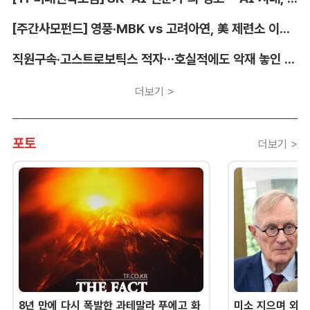
[주간사모펀드] 영풍·MBK vs 고려아연, 美 제련소 이름 두고 고발전
직원구속·고스트로보틱스 적자…호실적에도 악재 놓인 LIG D&A
더보기 >
포토
더보기 >
8년 만에 다시 폭발한 과테말라 푸에고 화
미소 지으며 외교