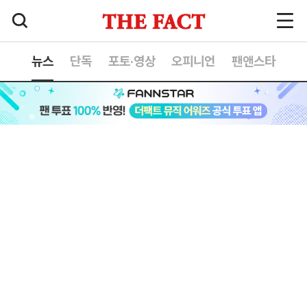
뉴스
단독
포토·영상
오피니언
팬앤스타