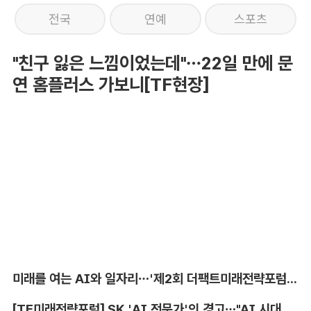
전국
연예
스포츠
"친구 잃은 느낌이었는데"…22일 만에 문
연 홈플러스 가보니[TF현장]
미래를 여는 AI와 일자리…'제2회 더팩트미래전략포럼' 참가 신청
[TF미래전략포럼] SK 'AI 전문가'의 경고…"AI 시대, 인재 격차 더 커진다"