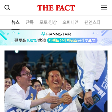
뉴스
단독
포토·영상
오피니언
팬앤스타