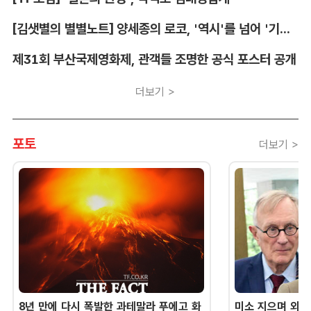
[김샛별의 별별노트] 양세종의 로코, '역시'를 넘어 '기대 이상'
제31회 부산국제영화제, 관객들 조명한 공식 포스터 공개
더보기 >
포토
더보기 >
8년 만에 다시 폭발한 과테말라 푸에고 화
미소 지으며 외교