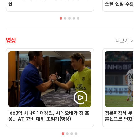
산
스틸 신임 주한 
영상
더보기 >
'660억 사나이' 이강인, 시메오네와 첫 포
청문회장서 무너진
옹...'AT 7번' 데뷔 초읽기(영상)
불신으로 번졌다 