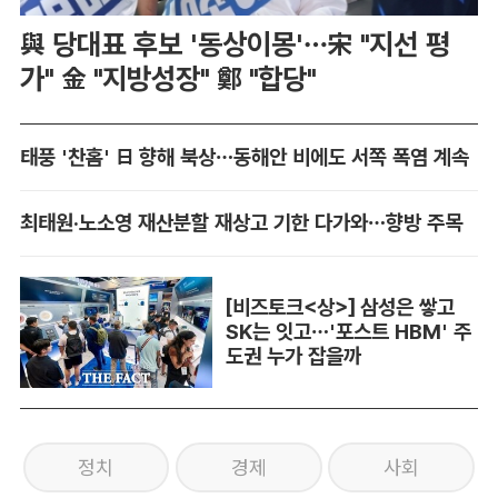
與 당대표 후보 '동상이몽'…宋 "지선 평
가" 金 "지방성장" 鄭 "합당"
태풍 '찬홈' 日 향해 북상…동해안 비에도 서쪽 폭염 계속
최태원·노소영 재산분할 재상고 기한 다가와…향방 주목
[비즈토크<상>] 삼성은 쌓고
SK는 잇고…'포스트 HBM' 주
도권 누가 잡을까
정치
경제
사회