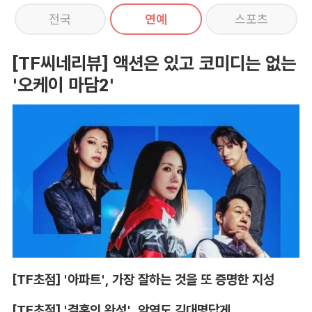
전국
연예
스포츠
[TF씨네리뷰] 액션은 있고 코미디는 없는
'오케이 마담2'
[TF초점] '아파트', 가장 잘하는 것을 또 증명한 지성
[TF초점] '결혼의 완성', 악역도 김대명답게