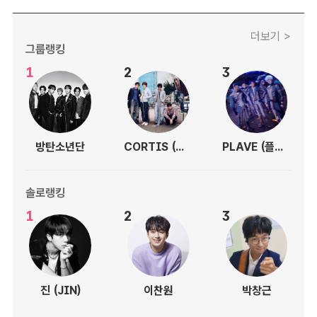
더보기 >
그룹랭킹
1
2
3
방탄소년단
CORTIS (코르티스)
PLAVE (플레이브)
솔로랭킹
1
2
3
진 (JIN)
이찬원
박창근