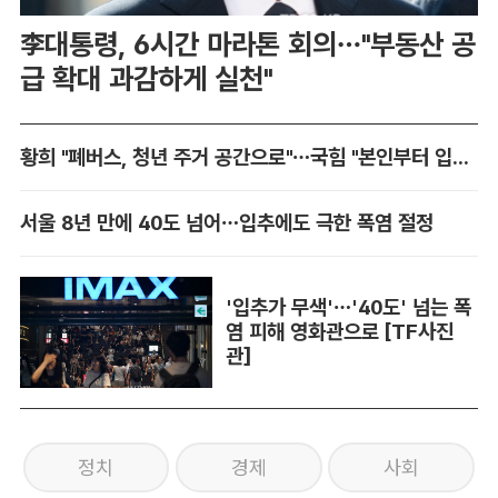
李대통령, 6시간 마라톤 회의…"부동산 공
급 확대 과감하게 실천"
황희 "폐버스, 청년 주거 공간으로"…국힘 "본인부터 입주하라"
서울 8년 만에 40도 넘어…입추에도 극한 폭염 절정
'입추가 무색'…'40도' 넘는 폭
염 피해 영화관으로 [TF사진
관]
정치
경제
사회