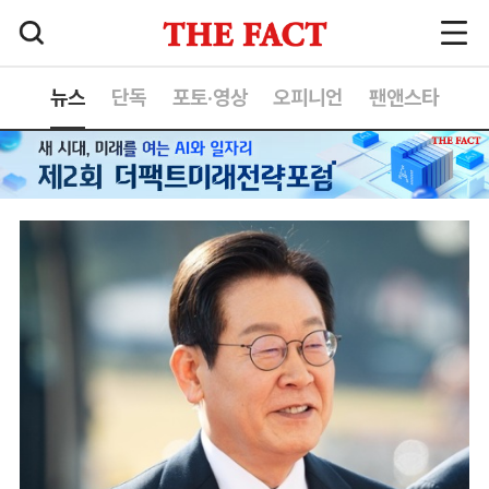
뉴스
단독
포토·영상
오피니언
팬앤스타