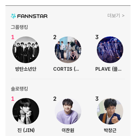
더보기 >
그룹랭킹
1
2
3
방탄소년단
CORTIS (코르티스)
PLAVE (플레이브)
솔로랭킹
1
2
3
진 (JIN)
이찬원
박창근