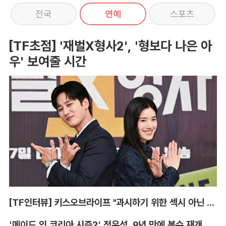
전국
연예
스포츠
[TF초점] '재벌X형사2', '형보다 나은 아
우' 보여줄 시간
[TF인터뷰] 키스오브라이프 "과시하기 위한 섹시 아닌 당당함"
'메이드 인 코리아 시즌2' 정우성, 9년 만에 복수 재개