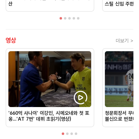
산
스틸 신임 주한 
영상
더보기 >
'660억 사나이' 이강인, 시메오네와 첫 포
청문회장서 무너진
옹...'AT 7번' 데뷔 초읽기(영상)
불신으로 번졌다 