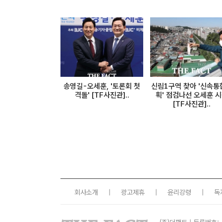
송영길-오세훈, '토론회 첫
신림1구역 찾아 '신속통
격돌' [TF사진관]..
획' 점검나선 오세훈 
[TF사진관]..
회사소개
|
광고제휴
|
윤리강령
|
독