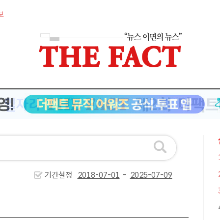
보
기간설정
-