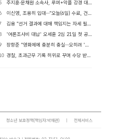
5
주지훈·문채원 소속사, 루머+악플 강경 대응…"익명글도 법적 절차 가능"
6
이신영, 조용히 입대…"오늘(6일) 수료, 건강하게 돌아올 것"
7
김용 "선거 결과에 대해 책임지는 자세 필요해"…정청래 정조준
8
'여론조사비 대납' 오세훈 2심 21일 첫 공판…1심 당선무효형
9
장항준 "영화제에 충분히 충실…오히려 '왕사남'에 미안"
10
경찰, 초과근무 기록 허위로 꾸며 수당 받은 현직 경찰관 2명 대기발령 조치
청소년 보호정책
(책임자:박재관)
|
전체서비스