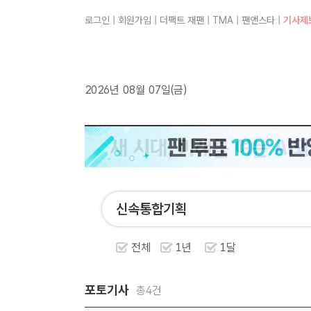
로그인
|
회원가입
|
더팩트 재팬
|
TMA
|
팬앤스타
|
기사제
2026년 08월 07일(금)
전체
1년
1달
포토기사
총4건