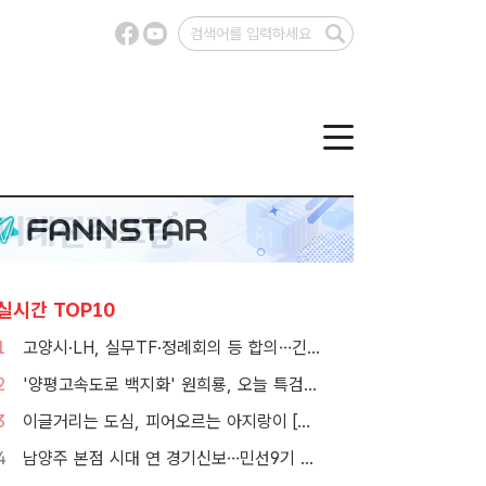
실시간 TOP10
1
고양시·LH, 실무TF·정례회의 등 합의…긴밀한 협력체계 구축
2
'양평고속도로 백지화' 원희룡, 오늘 특검 2차 피의자 조사
3
이글거리는 도심, 피어오르는 아지랑이 [TF사진관]
4
남양주 본점 시대 연 경기신보…민선9기 맞춰 '4S 혁신' 시동