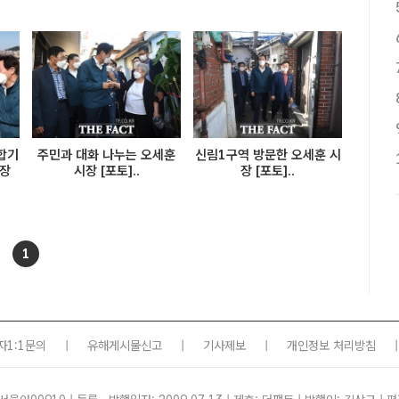
합기
주민과 대화 나누는 오세훈
신림1구역 방문한 오세훈 시
시장
시장 [포토]..
장 [포토]..
1
자1:1문의
|
유해게시물신고
|
기사제보
|
개인정보 처리방침
|