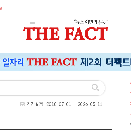
보
기간설정
-