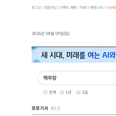
로그인
|
회원가입
|
더팩트 재팬
|
TMA
|
팬앤스타
|
기사제
2026년 08월 09일(일)
전체
1년
1달
포토기사
총1건