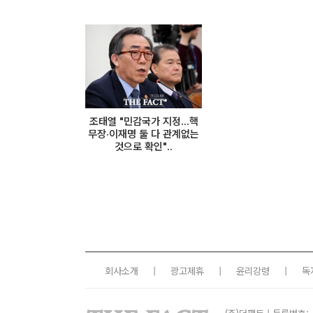
조태열 "민감국가 지정...핵
무장·이재명 둘 다 관계없는
것으로 확인"..
회사소개
|
광고제휴
|
윤리강령
|
독