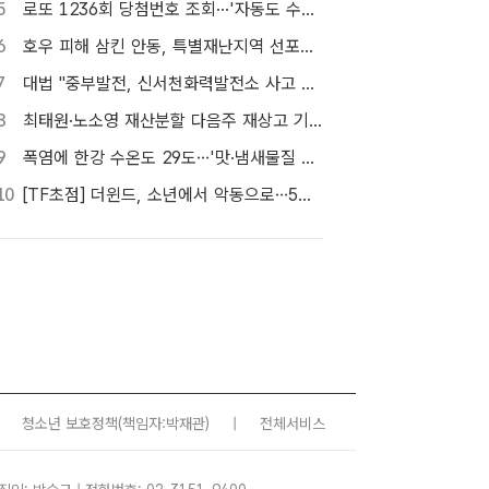
5
로또 1236회 당첨번호 조회···'자동도 수동도 5명씩 같네'
6
호우 피해 삼킨 안동, 특별재난지역 선포…'일상 회복' 총력전
7
대법 "중부발전, 신서천화력발전소 사고 형사책임 없어"
8
최태원·노소영 재산분할 다음주 재상고 기한…향방 주목
9
폭염에 한강 수온도 29도…'맛·냄새물질 경보제' 도입
10
[TF초점] 더윈드, 소년에서 악동으로…5세대로 이어진 지코·박경
청소년 보호정책
(책임자:박재관)
|
전체서비스