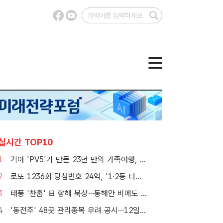
실시간 TOP10
1
기아 'PV5'가 만든 23년 만의 가족여행, 1000만뷰 달성
2
로또 1236회 당첨번호 24억, '1·2등 터졌지만 그게 또 없네'
3
태풍 '찬홈' 日 향해 북상…동해안 비에도 서쪽 폭염 계속
4
'동전주' 48곳 관리종목 우려 공시…12일부터 본격 '퇴출'