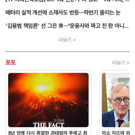
배터리 실적 개선에 소재사도 반등…하반기 쏠리는 눈
'김용범 책임론' 선 그은 靑…"운용사와 짜고 친 판 아니냐" 의혹도
더보기 >
포토
더보기 >
8년 만에 다시 폭발한 과테말라 푸에고 화
미소 지으며 외교