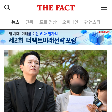
뉴스
단독
포토·영상
오피니언
팬앤스타