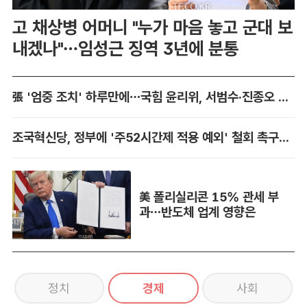
고 채상병 어머니 "누가 마음 놓고 군대 보
내겠나"…임성근 징역 3년에 분통
張 '엄중 조치' 하루만에…국힘 윤리위, 서범수·진종오 징계 착수
조국혁신당, 정부에 '주52시간제 적용 예외' 철회 촉구…"흥정 대상 아냐"
美 폴리실리콘 15% 관세 부
과…반도체 업계 영향은
정치
경제
사회