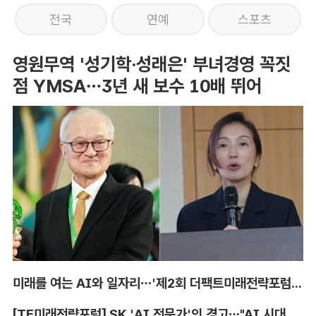
전국
연예
스포츠
영원무역 '성기학·성래은' 부녀경영 꼭짓
점 YMSA…3년 새 보수 10배 뛰어
미래를 여는 AI와 일자리…'제2회 더팩트미래전략포럼' 참가 신청
[TF미래전략포럼] SK 'AI 전문가'의 경고…"AI 시대, 인재 격차 더 커진다"