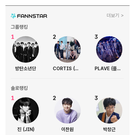
더보기 >
그룹랭킹
1
2
3
방탄소년단
CORTIS (코르티스)
PLAVE (플레이브)
솔로랭킹
1
2
3
진 (JIN)
이찬원
박창근