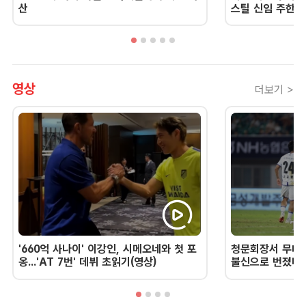
산
스틸 신임 주한 
영상
더보기 >
'660억 사나이' 이강인, 시메오네와 첫 포
청문회장서 무너진
옹...'AT 7번' 데뷔 초읽기(영상)
불신으로 번졌다 