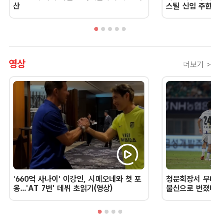
산
스틸 신임 주한 
영상
더보기 >
'660억 사나이' 이강인, 시메오네와 첫 포
청문회장서 무너진
옹...'AT 7번' 데뷔 초읽기(영상)
불신으로 번졌다 