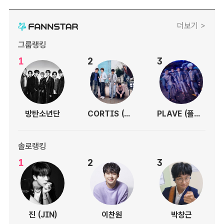
더보기 >
그룹랭킹
1
2
3
방탄소년단
CORTIS (코르티스)
PLAVE (플레이브)
솔로랭킹
1
2
3
진 (JIN)
이찬원
박창근