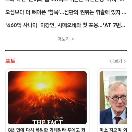
오심보다 더 뼈아픈 ‘침묵’...심판의 권위는 휘슬에 있지 않다 [박순규의 창]
'660억 사나이' 이강인, 시메오네와 첫 포옹...'AT 7번' 데뷔 초읽기
더보기 >
포토
더보기 >
8년 만에 다시 폭발한 과테말라 푸에고 화
미소 지으며 외교