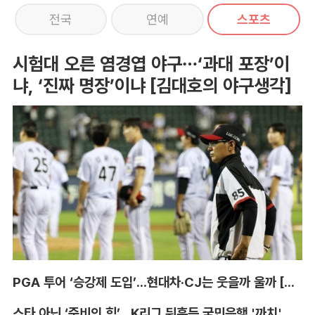
전국
연예
스포츠
시험대 오른 염경엽 야구…‘과대 포장’이
냐, ‘진짜 명장’이냐 [김대호의 야구생각]
PGA 투어 ‘승강제 도입’...현대차·CJ는 웃을까 울까 [박호윤의 IN&OUT]
스타 아닌 ‘준비의 힘’...K리그 뒤흔든 국민은행 '까치' 사단 [이영규의 비욘더매치]