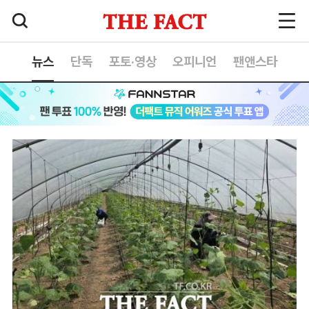
뉴스
단독
포토·영상
오피니언
팬앤스타