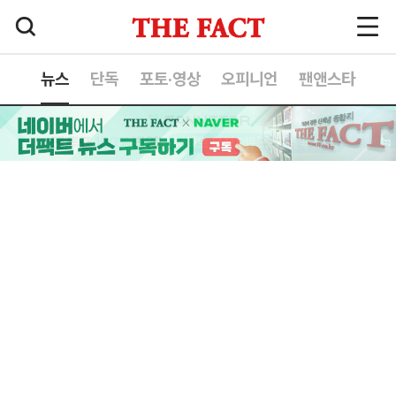
뉴스
단독
포토·영상
오피니언
팬앤스타