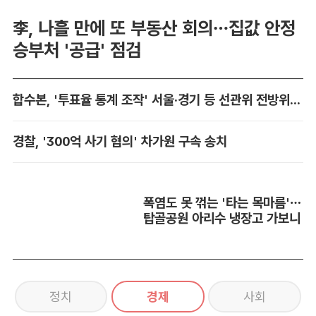
李, 나흘 만에 또 부동산 회의…집값 안정
승부처 '공급' 점검
합수본, '투표율 통계 조작' 서울·경기 등 선관위 전방위 압수수색
경찰, '300억 사기 혐의' 차가원 구속 송치
폭염도 못 꺾는 '타는 목마름'…
탑골공원 아리수 냉장고 가보니
정치
경제
사회