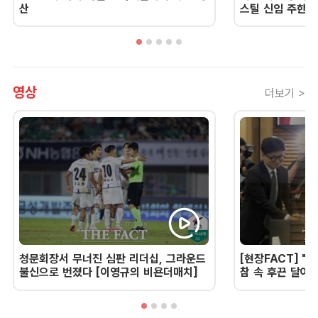
산
스틸 신임 주한 
영상
더보기 >
청문회장서 무너진 심판 리더십, 그라운드
[현장FACT] "한
불신으로 번졌다 [이영규의 비욘더매치]
참 속 후끈 달아