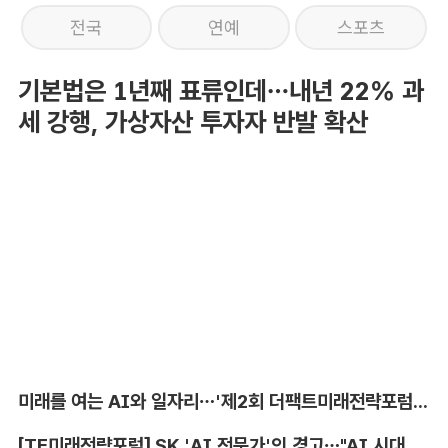
전국
연예
스포츠
기본법은 1년째 표류인데…내년 22% 과
세 강행, 가상자산 투자자 반발 확산
미래를 여는 AI와 일자리…'제2회 더팩트미래전략포럼' 참가 신청
[TF미래전략포럼] SK 'AI 전문가'의 경고…"AI 시대, 인재 격차 더 커진다"