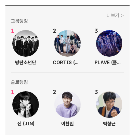
더보기 >
그룹랭킹
1
2
3
방탄소년단
CORTIS (코르티스)
PLAVE (플레이브)
솔로랭킹
1
2
3
진 (JIN)
이찬원
박창근