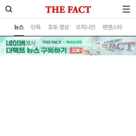
뉴스
단독
포토·영상
오피니언
팬앤스타