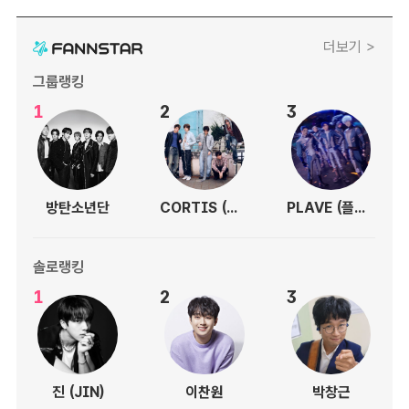
더보기 >
그룹랭킹
1
2
3
방탄소년단
CORTIS (코르티스)
PLAVE (플레이브)
솔로랭킹
1
2
3
진 (JIN)
이찬원
박창근