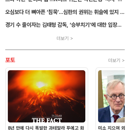
오심보다 더 뼈아픈 ‘침묵’...심판의 권위는 휘슬에 있지 않다 [박순규의 창]
경기 수 줄이자는 김태형 감독, ‘승부치기’에 대한 입장부터 밝혀야 [김대호의 야구생각]
더보기 >
포토
더보기 >
8년 만에 다시 폭발한 과테말라 푸에고 화
미소 지으며 외교