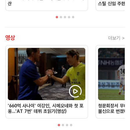
산
스틸 신임 주한 
영상
더보기 >
'660억 사나이' 이강인, 시메오네와 첫 포
청문회장서 무너진
옹...'AT 7번' 데뷔 초읽기(영상)
불신으로 번졌다 