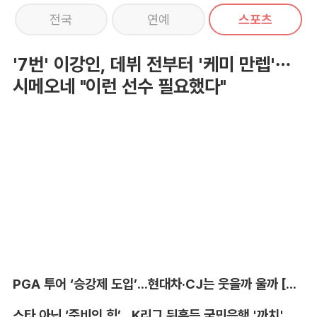
전국
연예
스포츠
'7번' 이강인, 데뷔 전부터 '케미 만렙'…
시메오네 "이런 선수 필요했다"
PGA 투어 ‘승강제 도입’...현대차·CJ는 웃을까 울까 [박호윤의 IN&OUT]
스타 아닌 ‘준비의 힘’...K리그 뒤흔든 국민은행 '까치' 사단 [이영규의 비욘더매치]