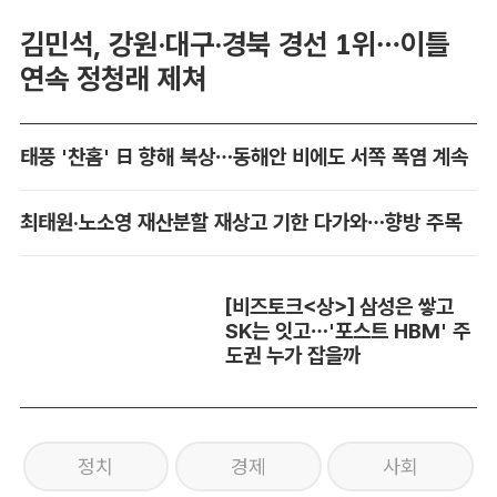
김민석, 강원·대구·경북 경선 1위…이틀
연속 정청래 제쳐
태풍 '찬홈' 日 향해 북상…동해안 비에도 서쪽 폭염 계속
최태원·노소영 재산분할 재상고 기한 다가와…향방 주목
[비즈토크<상>] 삼성은 쌓고
SK는 잇고…'포스트 HBM' 주
도권 누가 잡을까
정치
경제
사회