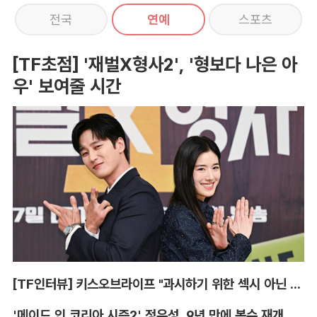
전국
연예
스포츠
[TF초점] '재벌X형사2', '형보다 나은 아
우' 보여줄 시간
[TF인터뷰] 키스오브라이프 "과시하기 위한 섹시 아닌 당당함"
'메이드 인 코리아 시즌2' 정우성, 9년 만에 복수 재개