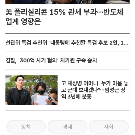
美 폴리실리콘 15% 관세 부과…반도체
업계 영향은
선관위 특검 추천위 "대통령에 추천할 특검 후보 2인, 14일 확정"
경찰, '300억 사기 혐의' 차가원 구속 송치
고 채상병 어머니 "누가 마음 놓
고 군대 보내겠나"…임성근 징
역 3년에 분통
정치
경제
사회