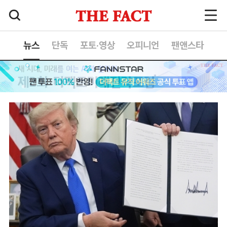
뉴스
단독
포토·영상
오피니언
팬앤스타