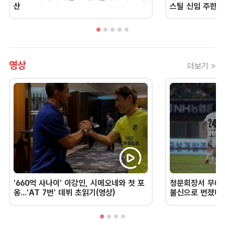
산
스틸 신임 주한 
영상
더보기 >
'660억 사나이' 이강인, 시메오네와 첫 포
청문회장서 무너진
옹...'AT 7번' 데뷔 초읽기(영상)
불신으로 번졌다 