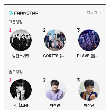
더보기 >
그룹랭킹
1
2
3
방탄소년단
CORTIS (코르티스)
PLAVE (플레이브)
솔로랭킹
1
2
3
진 (JIN)
이찬원
박창근