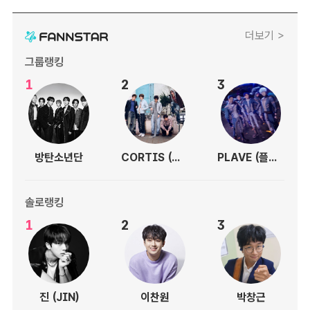
더보기 >
그룹랭킹
1
2
3
방탄소년단
CORTIS (코르티스)
PLAVE (플레이브)
솔로랭킹
1
2
3
진 (JIN)
이찬원
박창근