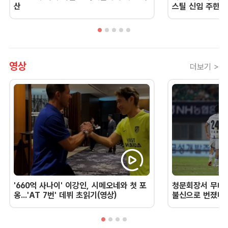
산
스틸 신임 주한 
영상
더보기 >
'660억 사나이' 이강인, 시메오네와 첫 포
청문회장서 무너진
옹...'AT 7번' 데뷔 초읽기(영상)
불신으로 번졌다 