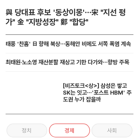
與 당대표 후보 '동상이몽'…宋 "지선 평
가" 金 "지방성장" 鄭 "합당"
태풍 '찬홈' 日 향해 북상…동해안 비에도 서쪽 폭염 계속
최태원·노소영 재산분할 재상고 기한 다가와…향방 주목
[비즈토크<상>] 삼성은 쌓고
SK는 잇고…'포스트 HBM' 주
도권 누가 잡을까
정치
경제
사회