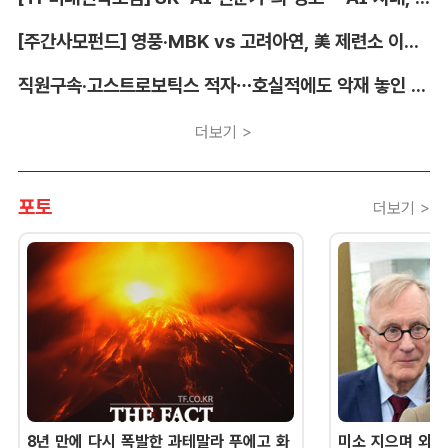
[주간사모펀드] 영풍·MBK vs 고려아연, 美 제련소 이름 두고 고발전
직원구속·고스트로보틱스 적자…호실적에도 악재 놓인 LIG D&A
더보기 >
포토
더보기 >
8년 만에 다시 폭발한 과테말라 푸에고 화
미소 지으며 외교