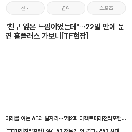
전국
연예
스포츠
"친구 잃은 느낌이었는데"…22일 만에 문
연 홈플러스 가보니[TF현장]
미래를 여는 AI와 일자리…'제2회 더팩트미래전략포럼' 참가 신청
[TF미래전략포럼] SK 'AI 전문가'의 경고…"AI 시대, 인재 격차 더 커진다"