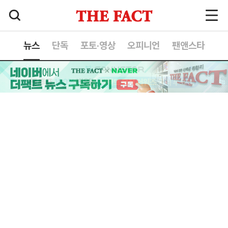
뉴스
단독
포토·영상
오피니언
팬앤스타