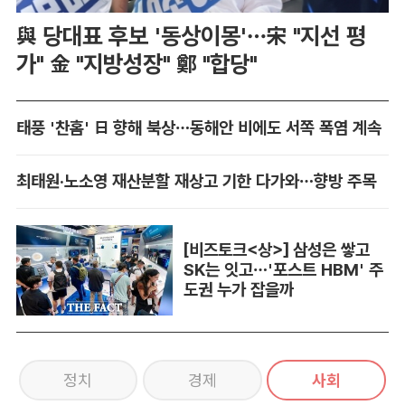
與 당대표 후보 '동상이몽'…宋 "지선 평
가" 金 "지방성장" 鄭 "합당"
태풍 '찬홈' 日 향해 북상…동해안 비에도 서쪽 폭염 계속
최태원·노소영 재산분할 재상고 기한 다가와…향방 주목
[비즈토크<상>] 삼성은 쌓고
SK는 잇고…'포스트 HBM' 주
도권 누가 잡을까
정치
경제
사회