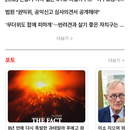
법원 "권익위, 공익신고 심사의견서 공개해야"
'무더위도 함께 피하개'…반려견과 살기 좋은 자치구는 어디
더보기 >
포토
더보기 >
8년 만에 다시 폭발한 과테말라 푸에고 화
미소 지으며 외교