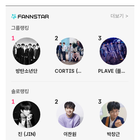
더보기 >
그룹랭킹
1
2
3
방탄소년단
CORTIS (코르티스)
PLAVE (플레이브)
솔로랭킹
1
2
3
진 (JIN)
이찬원
박창근