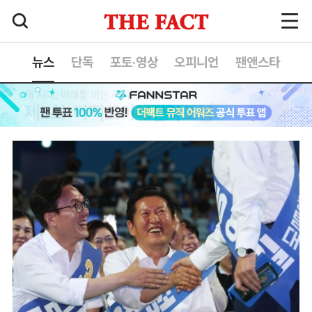
뉴스
단독
포토·영상
오피니언
팬앤스타