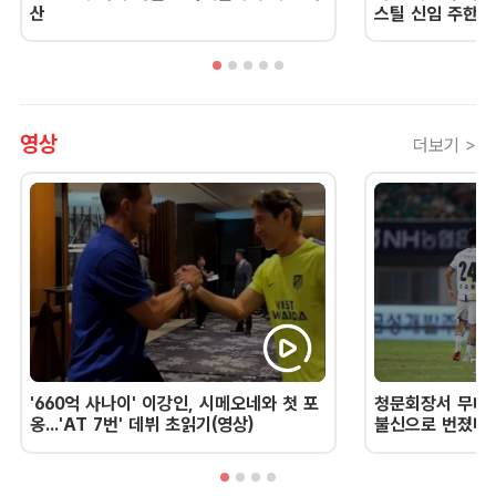
산
스틸 신임 주한 
영상
더보기 >
'660억 사나이' 이강인, 시메오네와 첫 포
청문회장서 무너진
옹...'AT 7번' 데뷔 초읽기(영상)
불신으로 번졌다 