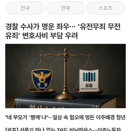
전국
연예
스포츠
경찰 수사가 명운 좌우… '유전무죄 무전
유죄' 변호사비 부담 우려
"네 부모가 '쨩깨'냐"…일상 속 혐오에 멍든 이주배경 청년
[르포] 선풍기 하나 없는 39도 비닐하우스…이주노동자의 '악몽같은 폭염'