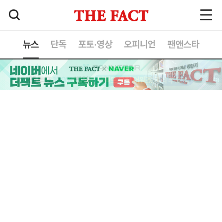
뉴스
단독
포토·영상
오피니언
팬앤스타