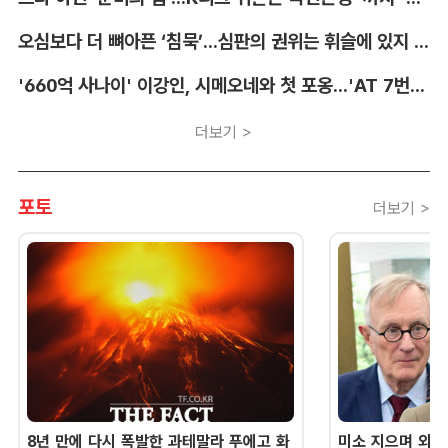
오심보다 더 뼈아픈 ‘침묵’...심판의 권위는 휘슬에 있지 않다 [박순규의 창]
'660억 사나이' 이강인, 시메오네와 첫 포옹...'AT 7번' 데뷔 초읽기
더보기 >
포토
더보기 >
8년 만에 다시 폭발한 과테말라 푸에고 화
미소 지으며 외교