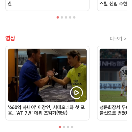
산
스틸 신임 주한 
영상
더보기 >
'660억 사나이' 이강인, 시메오네와 첫 포
청문회장서 무너진
옹...'AT 7번' 데뷔 초읽기(영상)
불신으로 번졌다 