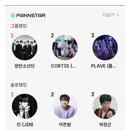
더보기 >
그룹랭킹
1
2
3
방탄소년단
CORTIS (코르티스)
PLAVE (플레이브)
솔로랭킹
1
2
3
진 (JIN)
이찬원
박창근