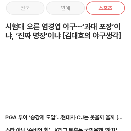
전국
연예
스포츠
시험대 오른 염경엽 야구…‘과대 포장’이
냐, ‘진짜 명장’이냐 [김대호의 야구생각]
PGA 투어 ‘승강제 도입’...현대차·CJ는 웃을까 울까 [박호윤의 IN&OUT]
스타 아닌 ‘준비의 힘’...K리그 뒤흔든 국민은행 '까치' 사단 [이영규의 비욘더매치]