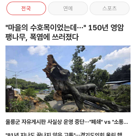
전국
연예
스포츠
"마을의 수호목이었는데…" 150년 영암
팽나무, 폭염에 쓰러졌다
울릉군 자유게시판 사실상 운영 중단…"폐쇄" vs "소통창구 지켜야"
"81년 지나도 끝나지 않은 고통"…경기도의회 울린 핵 피해자의 증언