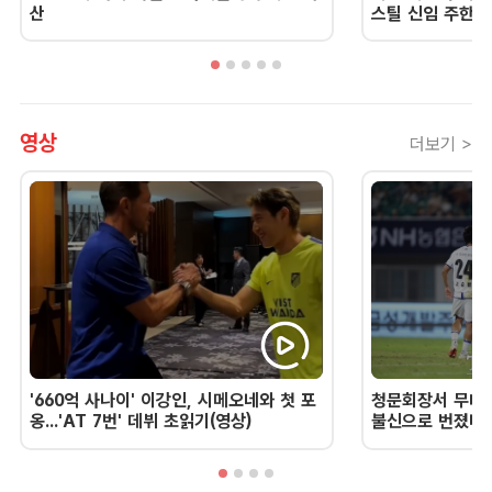
산
스틸 신임 주한 
영상
더보기 >
'660억 사나이' 이강인, 시메오네와 첫 포
청문회장서 무너진
옹...'AT 7번' 데뷔 초읽기(영상)
불신으로 번졌다 