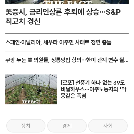
美증시, 금리인상론 후퇴에 상승…S&P
최고치 경신
스페인·이탈리아, 세우타 이주민 사태로 정면 충돌
쿠팡 두둔 美 의원들, 정통망법 항의…한미 관계 변수 될까
[르포] 선풍기 하나 없는 39도
비닐하우스…이주노동자의 '악
몽같은 폭염'
정치
경제
사회