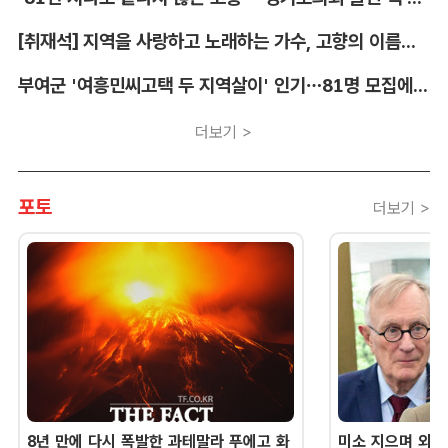
[취재석] 지역을 사랑하고 노래하는 가수, 고향의 이름을 남긴다
부여군 '여흥민씨고택 두 지역살이' 인기…81명 모집에 712명 몰려
더보기 >
포토
더보기 >
8년 만에 다시 폭발한 과테말라 푸에고 화
미소 지으며 외교