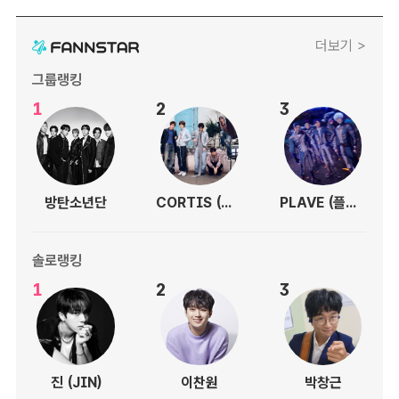
더보기 >
그룹랭킹
1
2
3
방탄소년단
CORTIS (코르티스)
PLAVE (플레이브)
솔로랭킹
1
2
3
진 (JIN)
이찬원
박창근