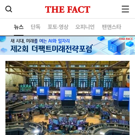
뉴스
단독
포토·영상
오피니언
팬앤스타