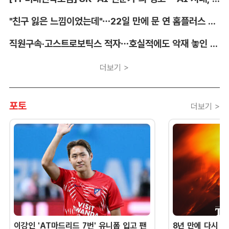
"친구 잃은 느낌이었는데"…22일 만에 문 연 홈플러스 가보니[TF현장]
직원구속·고스트로보틱스 적자…호실적에도 악재 놓인 LIG D&A
더보기 >
포토
더보기 >
이강인 'AT마드리드 7번' 유니폼 입고 팬
8년 만에 다시 