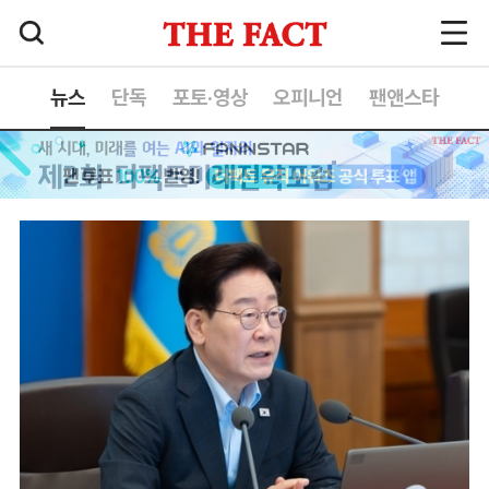
뉴스
단독
포토·영상
오피니언
팬앤스타