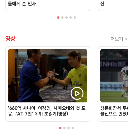
들에게 손 인사
산
영상
더보기 >
'660억 사나이' 이강인, 시메오네와 첫 포
청문회장서 무너진
옹...'AT 7번' 데뷔 초읽기(영상)
불신으로 번졌다 