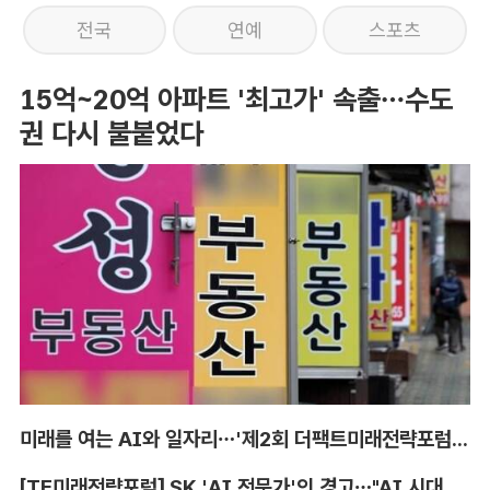
전국
연예
스포츠
15억~20억 아파트 '최고가' 속출…수도
권 다시 불붙었다
미래를 여는 AI와 일자리…'제2회 더팩트미래전략포럼' 참가 신청
[TF미래전략포럼] SK 'AI 전문가'의 경고…"AI 시대, 인재 격차 더 커진다"