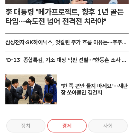
李 대통령 "메가프로젝트, 향후 1년 골든
타임…속도전 넘어 전격전 치러야"
삼성전자·SK하이닉스, 엇갈린 주가 흐름 이유는…주주환원 '온도차'
'D-13' 종합특검, 기소 대상 막판 선별…"한동훈 조사 미지수·원희룡 고심"
"한 쪽 편만 들지 마세요"…재판
장 쏘아붙인 김건희
정치
경제
사회