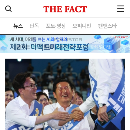
뉴스
단독
포토·영상
오피니언
팬앤스타