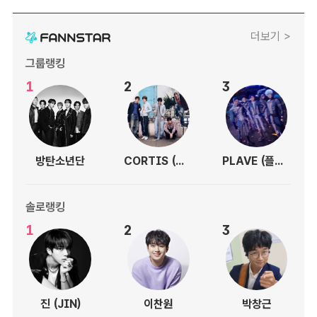
더보기 >
그룹랭킹
1
2
3
방탄소년단
CORTIS (코르티스)
PLAVE (플레이브)
솔로랭킹
1
2
3
진 (JIN)
이찬원
박창근