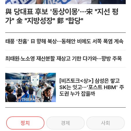
與 당대표 후보 '동상이몽'…宋 "지선 평
가" 金 "지방성장" 鄭 "합당"
태풍 '찬홈' 日 향해 북상…동해안 비에도 서쪽 폭염 계속
최태원·노소영 재산분할 재상고 기한 다가와…향방 주목
[비즈토크<상>] 삼성은 쌓고
SK는 잇고…'포스트 HBM' 주
도권 누가 잡을까
정치
경제
사회