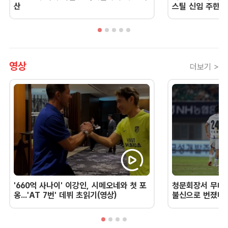
산
스틸 신임 주한 
영상
더보기 >
'660억 사나이' 이강인, 시메오네와 첫 포
청문회장서 무너진
옹...'AT 7번' 데뷔 초읽기(영상)
불신으로 번졌다 