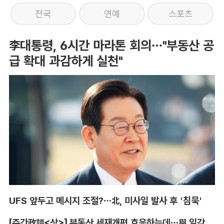
전국
연예
스포츠
李대통령, 6시간 마라톤 회의…"부동산 공
급 확대 과감하게 실천"
UFS 앞두고 메시지 조절?…北, 미사일 발사 후 '침묵'
[주간政談<상>] 부동산 세재개편 호응하는데…與 일각의 속내