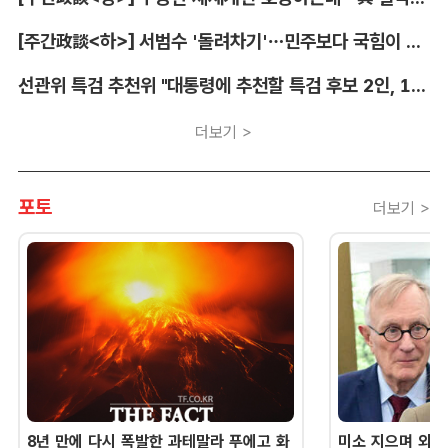
[주간政談<하>] 서범수 '돌려차기'…민주보다 국힘이 더 발끈
선관위 특검 추천위 "대통령에 추천할 특검 후보 2인, 14일 확정"
더보기 >
포토
더보기 >
8년 만에 다시 폭발한 과테말라 푸에고 화
미소 지으며 외교