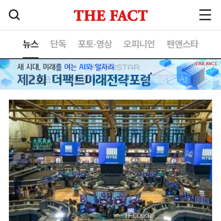
뉴스
단독
포토·영상
오피니언
팬앤스타