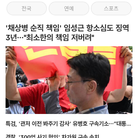
전국
연예
스포츠
'채상병 순직 책임' 임성근 항소심도 징역
3년…"최소한의 책임 저버려"
특검, '관저 이전 봐주기 감사' 유병호 구속기소…”대통령실 청탁받아“
경찰, '300억 사기 혐의' 차가원 구속 송치