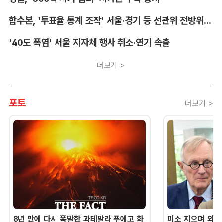
합수본, '투표율 통계 조작' 서울·경기 등 선관위 전방위 압수수색
'40도 폭염' 서울 지자체 행사 취소·연기 속출
더보기 >
포토
더보기 >
8년 만에 다시 폭발한 과테말라 푸에고 화
미소 지으며 외교