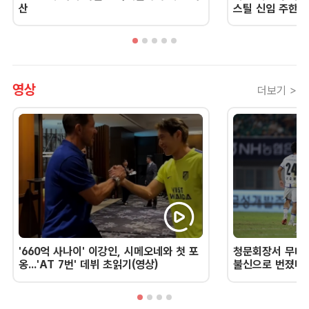
산
스틸 신임 주한 
영상
더보기 >
'660억 사나이' 이강인, 시메오네와 첫 포
청문회장서 무너진
옹...'AT 7번' 데뷔 초읽기(영상)
불신으로 번졌다 