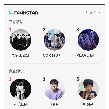
더보기 >
그룹랭킹
1
2
3
방탄소년단
CORTIS (코르티스)
PLAVE (플레이브)
솔로랭킹
1
2
3
진 (JIN)
이찬원
박창근