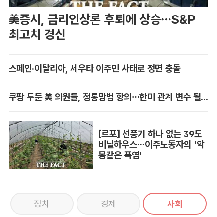
美증시, 금리인상론 후퇴에 상승…S&P
최고치 경신
스페인·이탈리아, 세우타 이주민 사태로 정면 충돌
쿠팡 두둔 美 의원들, 정통망법 항의…한미 관계 변수 될까
[르포] 선풍기 하나 없는 39도
비닐하우스…이주노동자의 '악
몽같은 폭염'
정치
경제
사회