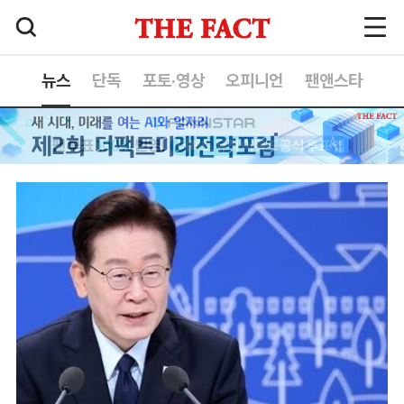
뉴스
단독
포토·영상
오피니언
팬앤스타