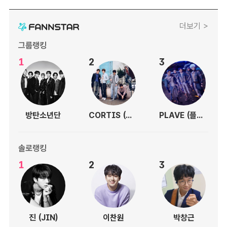
더보기 >
그룹랭킹
1
2
3
방탄소년단
CORTIS (코르티스)
PLAVE (플레이브)
솔로랭킹
1
2
3
진 (JIN)
이찬원
박창근