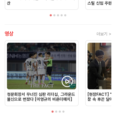
산
스틸 신임 주한 
영상
더보기 >
청문회장서 무너진 심판 리더십, 그라운드
[현장FACT] "한
불신으로 번졌다 [이영규의 비욘더매치]
참 속 후끈 달아