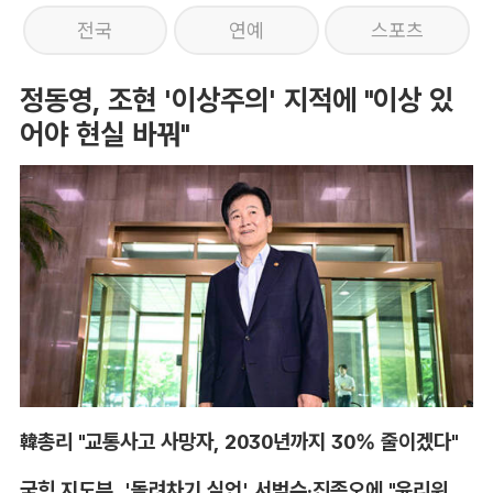
전국
연예
스포츠
정동영, 조현 '이상주의' 지적에 "이상 있
어야 현실 바꿔"
韓총리 "교통사고 사망자, 2030년까지 30% 줄이겠다"
국힘 지도부, '돌려차기 실언' 서범수·진종오에 "윤리위 엄중 조치"