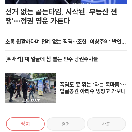
선거 없는 골든타임, 시작된 '부동산 전
쟁'…정권 명운 가른다
소통 원활하다며 전례 없는 직격…조현 '이상주의' 발언 논란
[취재석] 제 얼굴에 침 뱉는 민주 당권주자들
폭염도 못 꺾는 '타는 목마름'…
탑골공원 아리수 냉장고 가보니
정치
경제
사회