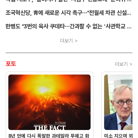
조국혁신당, 靑에 새로운 시각 촉구…"전월세 차관 신설해야"
한병도 "3번의 육사 쿠데타…간과할 수 없는 '사관학교 통합' 명분"
더보기 >
포토
더보기 >
8년 만에 다시 폭발한 과테말라 푸에고 화
미소 지으며 외교