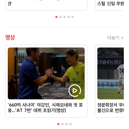
산
스틸 신임 주한 
영상
더보기 >
'660억 사나이' 이강인, 시메오네와 첫 포
청문회장서 무너진
옹...'AT 7번' 데뷔 초읽기(영상)
불신으로 번졌다 