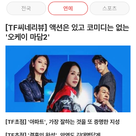
전국
연예
스포츠
[TF씨네리뷰] 액션은 있고 코미디는 없는
'오케이 마담2'
[TF초점] '아파트', 가장 잘하는 것을 또 증명한 지성
[TF초점] '결혼의 완성', 악역도 김대명답게