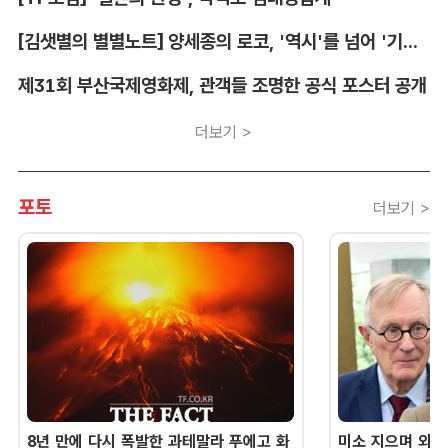
[김샛별의 별별노트] 양세종의 로코, '역시'를 넘어 '기대 이상'
제31회 부산국제영화제, 관객들 조명한 공식 포스터 공개
더보기 >
포토
더보기 >
8년 만에 다시 폭발한 과테말라 푸에고 화
미소 지으며 외교