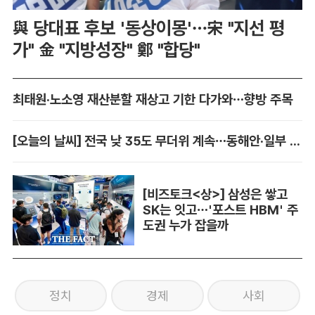
與 당대표 후보 '동상이몽'…宋 "지선 평
가" 金 "지방성장" 鄭 "합당"
최태원·노소영 재산분할 재상고 기한 다가와…향방 주목
[오늘의 날씨] 전국 낮 35도 무더위 계속…동해안·일부 지역 비
[비즈토크<상>] 삼성은 쌓고
SK는 잇고…'포스트 HBM' 주
도권 누가 잡을까
정치
경제
사회