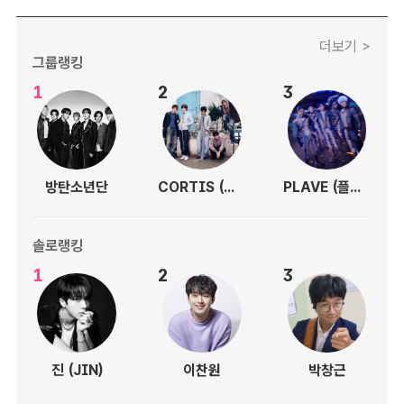
더보기 >
그룹랭킹
1
2
3
방탄소년단
CORTIS (코르티스)
PLAVE (플레이브)
솔로랭킹
1
2
3
진 (JIN)
이찬원
박창근