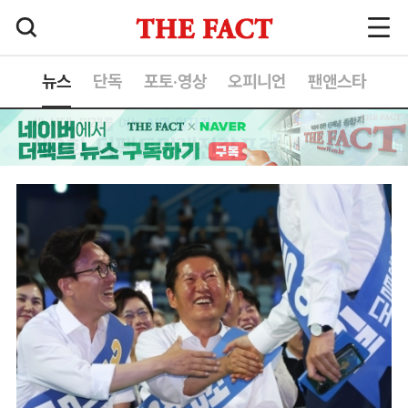
뉴스
단독
포토·영상
오피니언
팬앤스타