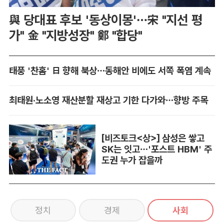
與 당대표 후보 '동상이몽'…宋 "지선 평
가" 金 "지방성장" 鄭 "합당"
태풍 '찬홈' 日 향해 북상…동해안 비에도 서쪽 폭염 계속
최태원·노소영 재산분할 재상고 기한 다가와…향방 주목
[비즈토크<상>] 삼성은 쌓고
SK는 잇고…'포스트 HBM' 주
도권 누가 잡을까
정치
경제
사회