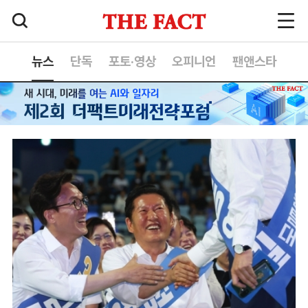
뉴스
단독
포토·영상
오피니언
팬앤스타