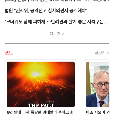
법원 "권익위, 공익신고 심사의견서 공개해야"
'무더위도 함께 피하개'…반려견과 살기 좋은 자치구는 어디
더보기 >
포토
더보기 >
8년 만에 다시 폭발한 과테말라 푸에고 화
미소 지으며 외교