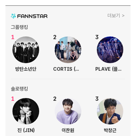
더보기 >
그룹랭킹
1
2
3
방탄소년단
CORTIS (코르티스)
PLAVE (플레이브)
솔로랭킹
1
2
3
진 (JIN)
이찬원
박창근