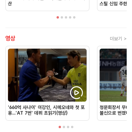
산
스틸 신임 주한 
영상
더보기 >
'660억 사나이' 이강인, 시메오네와 첫 포
청문회장서 무너진
옹...'AT 7번' 데뷔 초읽기(영상)
불신으로 번졌다 