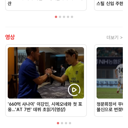
산
스틸 신임 주한 
영상
더보기 >
'660억 사나이' 이강인, 시메오네와 첫 포
청문회장서 무너진
옹...'AT 7번' 데뷔 초읽기(영상)
불신으로 번졌다 