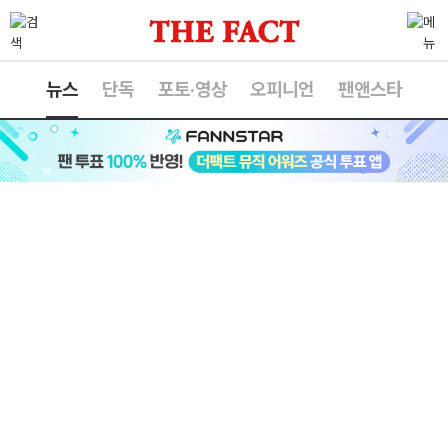
뉴스
단독
포토·영상
오피니언
팬앤스타