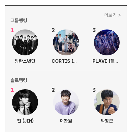
더보기 >
그룹랭킹
1
2
3
방탄소년단
CORTIS (코르티스)
PLAVE (플레이브)
솔로랭킹
1
2
3
진 (JIN)
이찬원
박창근