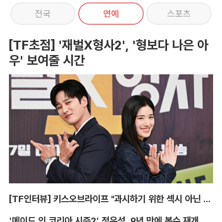
전국
연예
스포츠
[TF초점] '재벌X형사2', '형보다 나은 아
우' 보여줄 시간
[TF인터뷰] 키스오브라이프 "과시하기 위한 섹시 아닌 당당함"
'메이드 인 코리아 시즌2' 정우성, 9년 만에 복수 재개