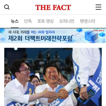
뉴스
단독
포토·영상
오피니언
팬앤스타