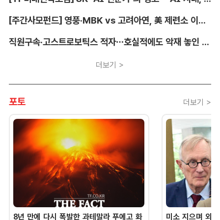
[주간사모펀드] 영풍·MBK vs 고려아연, 美 제련소 이름 두고 고발전
직원구속·고스트로보틱스 적자…호실적에도 악재 놓인 LIG D&A
더보기 >
포토
더보기 >
8년 만에 다시 폭발한 과테말라 푸에고 화
미소 지으며 외교