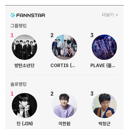
더보기 >
그룹랭킹
1
2
3
방탄소년단
CORTIS (코르티스)
PLAVE (플레이브)
솔로랭킹
1
2
3
진 (JIN)
이찬원
박창근