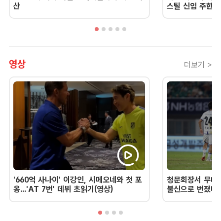
산
스틸 신임 주한 
영상
더보기 >
'660억 사나이' 이강인, 시메오네와 첫 포
청문회장서 무너진
옹...'AT 7번' 데뷔 초읽기(영상)
불신으로 번졌다 