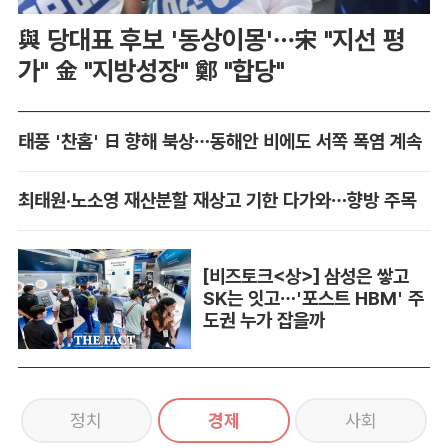
與 당대표 후보 '동상이몽'…宋 "지선 평
가" 金 "지방성장" 鄭 "합당"
태풍 '찬홈' 日 향해 북상…동해안 비에도 서쪽 폭염 계속
최태원·노소영 재산분할 재상고 기한 다가와…향방 주목
[비즈토크<상>] 삼성은 쌓고
SK는 잇고…'포스트 HBM' 주
도권 누가 잡을까
정치
경제
사회