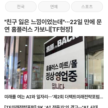
전국
연예
스포츠
"친구 잃은 느낌이었는데"…22일 만에 문
연 홈플러스 가보니[TF현장]
미래를 여는 AI와 일자리…'제2회 더팩트미래전략포럼' 참가 신청
[TF미래전략포럼] SK 'AI 전문가'의 경고…"AI 시대, 인재 격차 더 커진다"