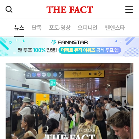
뉴스
단독
포토·영상
오피니언
팬앤스타