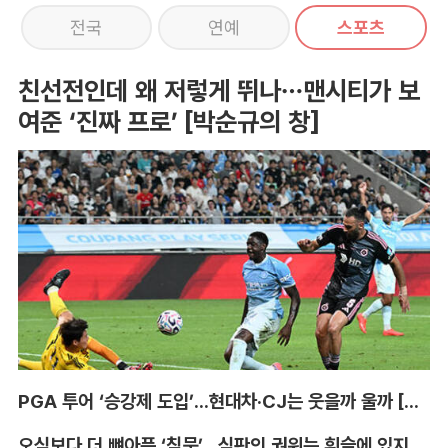
전국
연예
스포츠
친선전인데 왜 저렇게 뛰나…맨시티가 보
여준 ‘진짜 프로’ [박순규의 창]
PGA 투어 ‘승강제 도입’...현대차·CJ는 웃을까 울까 [박호윤의 IN&OUT]
오심보다 더 뼈아픈 ‘침묵’...심판의 권위는 휘슬에 있지 않다 [박순규의 창]