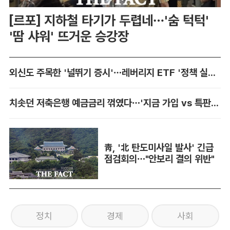
[르포] 지하철 타기가 두렵네…'숨 턱턱'
'땀 샤워' 뜨거운 승강장
외신도 주목한 '널뛰기 증시'…레버리지 ETF '정책 실패' 책임론 공방
치솟던 저축은행 예금금리 꺾였다…'지금 가입 vs 특판 대기' 셈법 복잡
靑, '北 탄도미사일 발사' 긴급
점검회의…"안보리 결의 위반"
정치
경제
사회