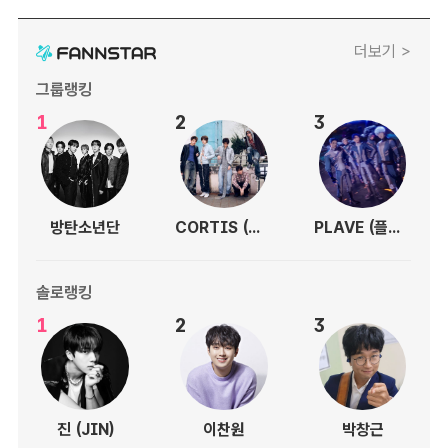
더보기 >
그룹랭킹
1
2
3
방탄소년단
CORTIS (코르티스)
PLAVE (플레이브)
솔로랭킹
1
2
3
진 (JIN)
이찬원
박창근