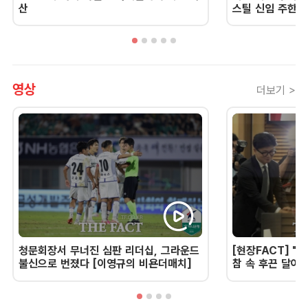
산
스틸 신임 주한 
영상
더보기 >
청문회장서 무너진 심판 리더십, 그라운드
[현장FACT] "한
불신으로 번졌다 [이영규의 비욘더매치]
참 속 후끈 달아