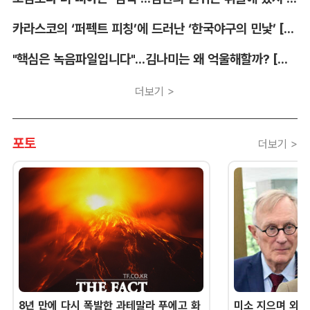
카라스코의 ‘퍼펙트 피칭’에 드러난 ‘한국야구의 민낯’ [김대호의 야구생각]
"핵심은 녹음파일입니다"...김나미는 왜 억울해할까? [유병철의 스포츠 렉시오]
더보기 >
포토
더보기 >
8년 만에 다시 폭발한 과테말라 푸에고 화
미소 지으며 외교