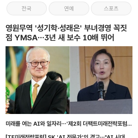
전국
연예
스포츠
영원무역 '성기학·성래은' 부녀경영 꼭짓
점 YMSA…3년 새 보수 10배 뛰어
미래를 여는 AI와 일자리…'제2회 더팩트미래전략포럼' 참가 신청
[TF미래전략포럼] SK 'AI 전문가'의 경고…"AI 시대, 인재 격차 더 커진다"