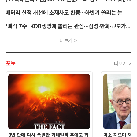
배터리 실적 개선에 소재사도 반등…하반기 쏠리는 눈
'매각 7수' KDB생명에 쏠리는 관심…삼성·한화·교보가 주목하는 이유
더보기 >
포토
더보기 >
8년 만에 다시 폭발한 과테말라 푸에고 화
미소 지으며 외교