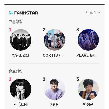
더보기 >
그룹랭킹
1
2
3
방탄소년단
CORTIS (코르티스)
PLAVE (플레이브)
솔로랭킹
1
2
3
진 (JIN)
이찬원
박창근