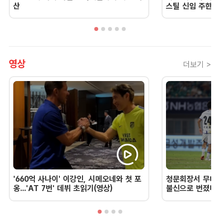
산
스틸 신임 주한 
영상
더보기 >
'660억 사나이' 이강인, 시메오네와 첫 포
청문회장서 무너진
옹...'AT 7번' 데뷔 초읽기(영상)
불신으로 번졌다 