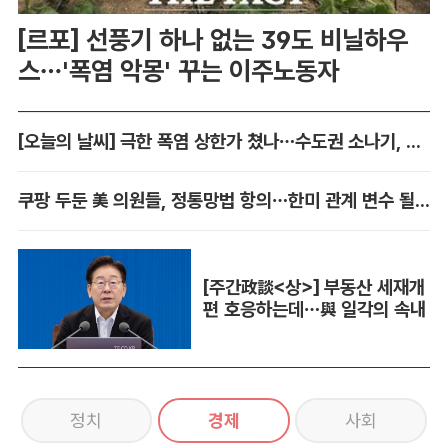
[르포] 선풍기 하나 없는 39도 비닐하우
스…'폭염 악몽' 꾸는 이주노동자
[오늘의 날씨] 극한 폭염 상한가 쳤나…수도권 소나기, 동해안에 폭우
쿠팡 두둔 美 의원들, 정통망법 항의…한미 관계 변수 될까
[주간政談<상>] 부동산 세재개
편 호응하는데…與 일각의 속내
정치
경제
사회