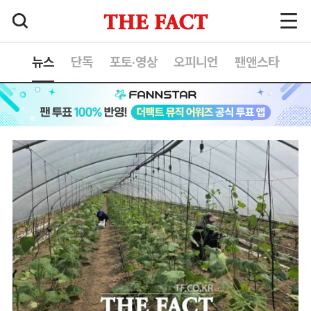
뉴스
단독
포토·영상
오피니언
팬앤스타