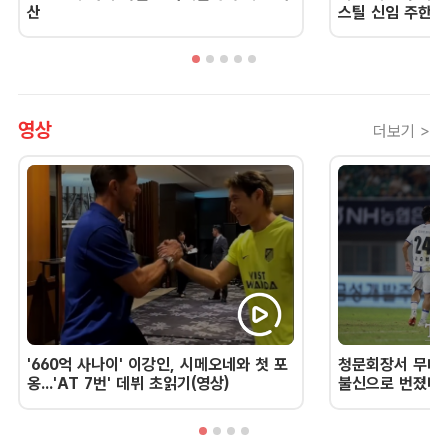
산
스틸 신임 주한 
영상
더보기 >
'660억 사나이' 이강인, 시메오네와 첫 포
청문회장서 무너진
옹...'AT 7번' 데뷔 초읽기(영상)
불신으로 번졌다 