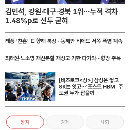
김민석, 강원·대구·경북 1위…누적 격차
1.48%p로 선두 굳혀
태풍 '찬홈' 日 향해 북상…동해안 비에도 서쪽 폭염 계속
최태원·노소영 재산분할 재상고 기한 다가와…향방 주목
[비즈토크<상>] 삼성은 쌓고
SK는 잇고…'포스트 HBM' 주
도권 누가 잡을까
정치
경제
사회