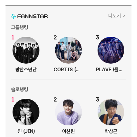
더보기 >
그룹랭킹
1
2
3
방탄소년단
CORTIS (코르티스)
PLAVE (플레이브)
솔로랭킹
1
2
3
진 (JIN)
이찬원
박창근