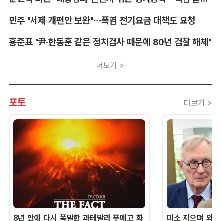
민주 "세제 개편안 보완"…폭염 전기요금 대책도 요청
홍준표 "尹·한동훈 같은 정치검사 때문에 80년 검찰 해체"
더보기 >
포토
더보기 >
8년 만에 다시 폭발한 과테말라 푸에고 화
미소 지으며 외교