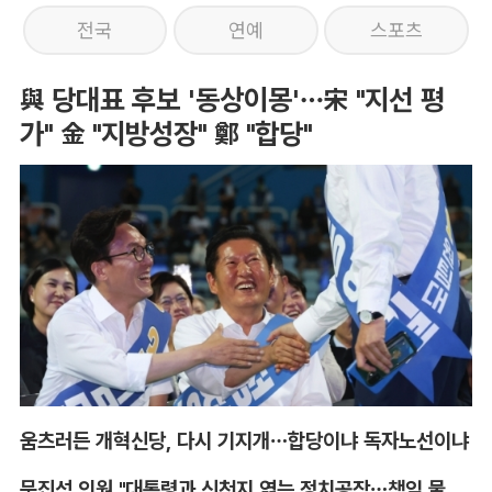
전국
연예
스포츠
與 당대표 후보 '동상이몽'…宋 "지선 평
가" 金 "지방성장" 鄭 "합당"
움츠러든 개혁신당, 다시 기지개…합당이냐 독자노선이냐
문진석 의원 "대통령과 신천지 엮는 정치공작…책임 물어야"