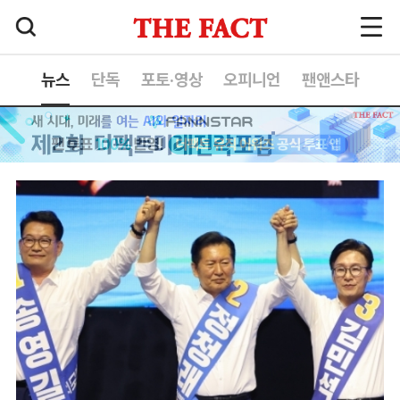
뉴스
단독
포토·영상
오피니언
팬앤스타