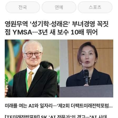
전국
연예
스포츠
영원무역 '성기학·성래은' 부녀경영 꼭짓
점 YMSA…3년 새 보수 10배 뛰어
미래를 여는 AI와 일자리…'제2회 더팩트미래전략포럼' 참가 신청
[TF미래전략포럼] SK 'AI 전문가'의 경고…"AI 시대, 인재 격차 더 커진다"