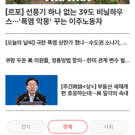
[르포] 선풍기 하나 없는 39도 비닐하우
스…'폭염 악몽' 꾸는 이주노동자
[오늘의 날씨] 극한 폭염 상한가 쳤나…수도권 소나기, 동해안에 폭우
쿠팡 두둔 美 의원들, 정통망법 항의…한미 관계 변수 될까
[주간政談<상>] 부동산 세재개
편 호응하는데…與 일각의 속내
정치
경제
사회