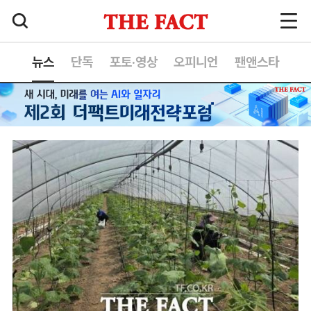
뉴스
단독
포토·영상
오피니언
팬앤스타