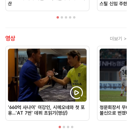
산
스틸 신임 주한 
영상
더보기 >
'660억 사나이' 이강인, 시메오네와 첫 포
청문회장서 무너진
옹...'AT 7번' 데뷔 초읽기(영상)
불신으로 번졌다 