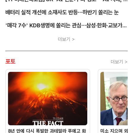
배터리 실적 개선에 소재사도 반등…하반기 쏠리는 눈
'매각 7수' KDB생명에 쏠리는 관심…삼성·한화·교보가 주목하는 이유
더보기 >
포토
더보기 >
8년 만에 다시 폭발한 과테말라 푸에고 화
미소 지으며 외교