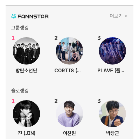
더보기 >
그룹랭킹
1
2
3
방탄소년단
CORTIS (코르티스)
PLAVE (플레이브)
솔로랭킹
1
2
3
진 (JIN)
이찬원
박창근