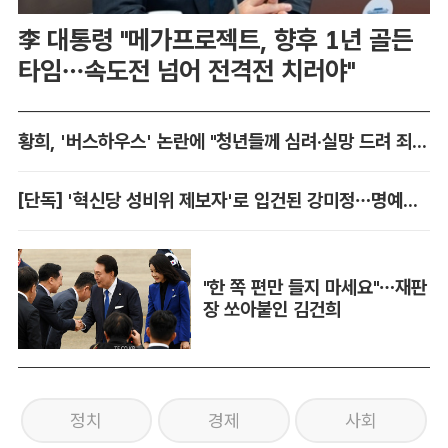
李 대통령 "메가프로젝트, 향후 1년 골든
타임…속도전 넘어 전격전 치러야"
황희, '버스하우스' 논란에 "청년들께 심려·실망 드려 죄송"
[단독] '혁신당 성비위 제보자'로 입건된 강미정…명예훼손 혐의 불송치
"한 쪽 편만 들지 마세요"…재판
장 쏘아붙인 김건희
정치
경제
사회