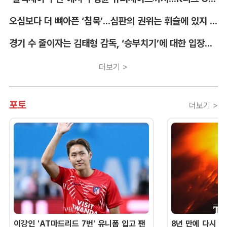
오심보다 더 뼈아픈 ‘침묵’...심판의 권위는 휘슬에 있지 않다 [박순규의 창]
경기 수 줄이자는 김태형 감독, ‘승부치기’에 대한 입장부터 밝혀야 [김대호의 야구생각]
더보기 >
포토
더보기 >
이강인 'AT마드리드 7번' 유니폼 입고 팬
8년 만에 다시 