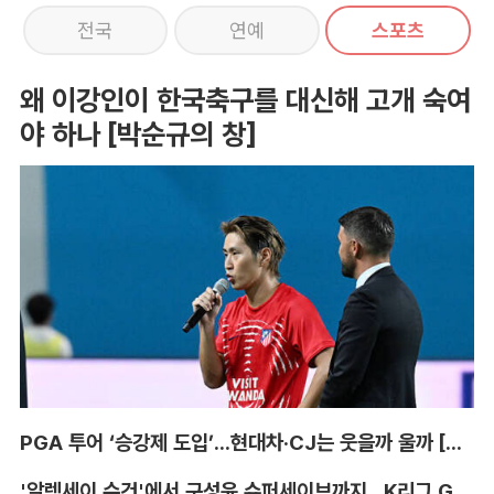
전국
연예
스포츠
왜 이강인이 한국축구를 대신해 고개 숙여
야 하나 [박순규의 창]
PGA 투어 ‘승강제 도입’...현대차·CJ는 웃을까 울까 [박호윤의 IN&OUT]
'알렉세이 수건'에서 구성윤 슈퍼세이브까지...K리그 GK '상전벽해' [이영규의 비욘더매치]