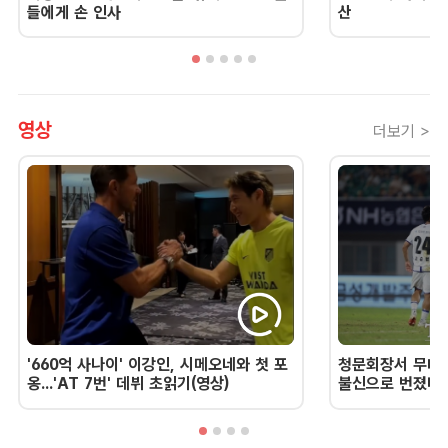
들에게 손 인사
산
영상
더보기 >
'660억 사나이' 이강인, 시메오네와 첫 포
청문회장서 무너진
옹...'AT 7번' 데뷔 초읽기(영상)
불신으로 번졌다 