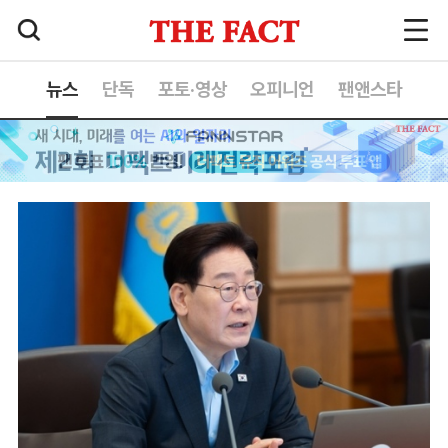
뉴스
단독
포토·영상
오피니언
팬앤스타