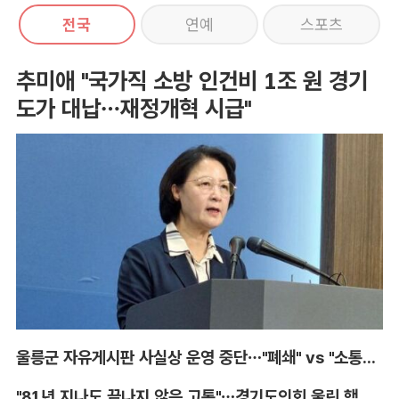
전국
연예
스포츠
추미애 "국가직 소방 인건비 1조 원 경기
도가 대납…재정개혁 시급"
울릉군 자유게시판 사실상 운영 중단…"폐쇄" vs "소통창구 지켜야"
"81년 지나도 끝나지 않은 고통"…경기도의회 울린 핵 피해자의 증언