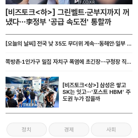
[비즈토크<하>] 그린벨트·군부지까지 꺼
냈다…李정부 '공급 속도전' 통할까
[오늘의 날씨] 전국 낮 35도 무더위 계속…동해안·일부 지역 비
쪽방촌·1인가구 밀집 자치구 폭염에 초긴장…구청장 직접 챙긴다
[비즈토크<상>] 삼성은 쌓고
SK는 잇고…'포스트 HBM' 주
도권 누가 잡을까
정치
경제
사회