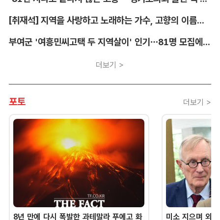
[취재석] 지역을 사랑하고 노래하는 가수, 고향의 이름을 남긴다
부여군 '여흥민씨고택 두 지역살이' 인기…81명 모집에 712명 몰려
더보기 >
포토
더보기 >
8년 만에 다시 폭발한 과테말라 푸에고 화
미소 지으며 외교