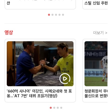
산
스틸 신임 주한 
영상
더보기 >
'660억 사나이' 이강인, 시메오네와 첫 포
청문회장서 무너진
옹...'AT 7번' 데뷔 초읽기(영상)
불신으로 번졌다 