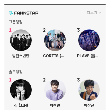
더보기 >
그룹랭킹
1
2
3
방탄소년단
CORTIS (코르티스)
PLAVE (플레이브)
솔로랭킹
1
2
3
진 (JIN)
이찬원
박창근