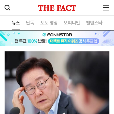
뉴스
단독
포토·영상
오피니언
팬앤스타