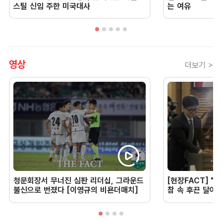
스틸 신임 주한 미국대사
는 여유
영상
더보기 >
청문회장서 무너진 심판 리더십, 그라운드
[현장FACT] "한
불신으로 번졌다 [이영규의 비욘더매치]
참 속 후끈 달아