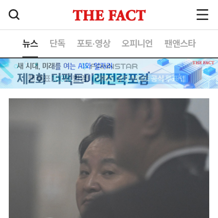
뉴스
단독
포토·영상
오피니언
팬앤스타