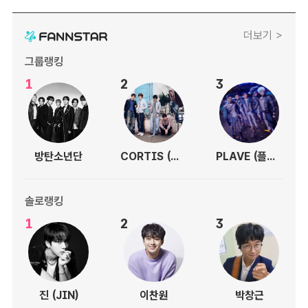
더보기 >
그룹랭킹
1
2
3
방탄소년단
CORTIS (코르티스)
PLAVE (플레이브)
솔로랭킹
1
2
3
진 (JIN)
이찬원
박창근