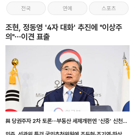
전국
연예
스포츠
조현, 정동영 '4자 대화' 추진에 "이상주
의"…이견 표출
與 당권주자 2차 토론…부동산 세제개편엔 '신중' 신천지 의혹엔 '격론'
민주, 선관위 특검 국민추천위원에 조두현·조기연·하상응 추천