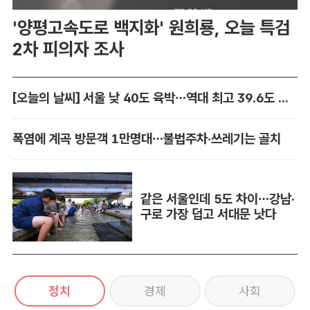
'양평고속도로 백지화' 원희룡, 오늘 특검
2차 피의자 조사
[오늘의 날씨] 서울 낮 40도 육박…역대 최고 39.6도 위협
폭염에 계곡 방문객 1만명대…불법주차·쓰레기는 골치
같은 서울인데 5도 차이…강남·
구로 가장 덥고 서대문 낫다
정치
경제
사회