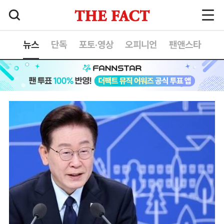
뉴스
단독
포토·영상
오피니언
팬앤스타