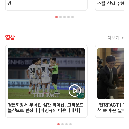
산
스틸 신임 주한 
영상
더보기 >
청문회장서 무너진 심판 리더십, 그라운드
[현장FACT] "한
불신으로 번졌다 [이영규의 비욘더매치]
참 속 후끈 달아