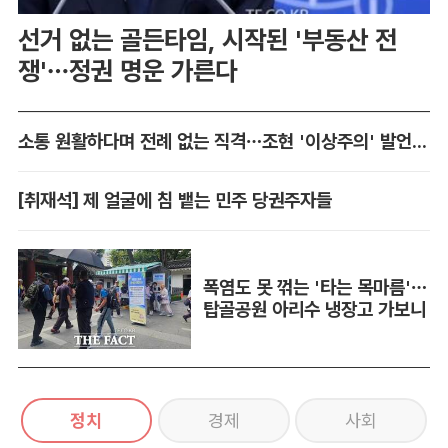
선거 없는 골든타임, 시작된 '부동산 전
쟁'…정권 명운 가른다
소통 원활하다며 전례 없는 직격…조현 '이상주의' 발언 논란
[취재석] 제 얼굴에 침 뱉는 민주 당권주자들
폭염도 못 꺾는 '타는 목마름'…
탑골공원 아리수 냉장고 가보니
정치
경제
사회