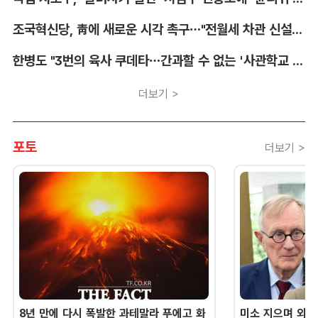
조국혁신당, 靑에 새로운 시각 촉구…"전월세 차관 신설해야"
한병도 "3번의 육사 쿠데타…간과할 수 없는 '사관학교 통합' 명분"
더보기 >
포토
더보기 >
8년 만에 다시 폭발한 과테말라 푸에고 화
미소 지으며 외교