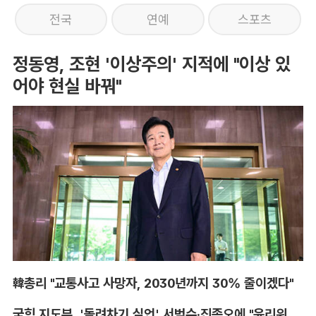
전국
연예
스포츠
정동영, 조현 '이상주의' 지적에 "이상 있
어야 현실 바꿔"
韓총리 "교통사고 사망자, 2030년까지 30% 줄이겠다"
국힘 지도부, '돌려차기 실언' 서범수·진종오에 "윤리위 엄중 조치"