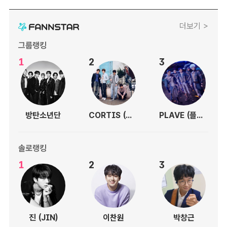
더보기 >
그룹랭킹
1
2
3
방탄소년단
CORTIS (코르티스)
PLAVE (플레이브)
솔로랭킹
1
2
3
진 (JIN)
이찬원
박창근