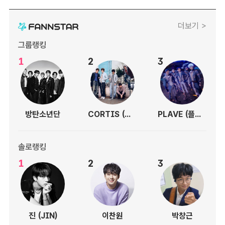
더보기 >
그룹랭킹
1
2
3
방탄소년단
CORTIS (코르티스)
PLAVE (플레이브)
솔로랭킹
1
2
3
진 (JIN)
이찬원
박창근