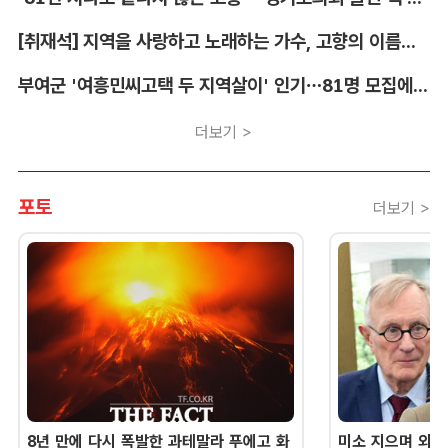
[취재석] 지역을 사랑하고 노래하는 가수, 고향의 이름을 남긴다
부여군 '여흥민씨고택 두 지역살이' 인기…81명 모집에 712명 몰려
더보기 >
포토
더보기 >
8년 만에 다시 폭발한 과테말라 푸에고 화
미소 지으며 외교