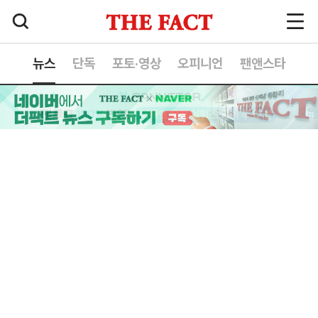
뉴스
단독
포토·영상
오피니언
팬앤스타