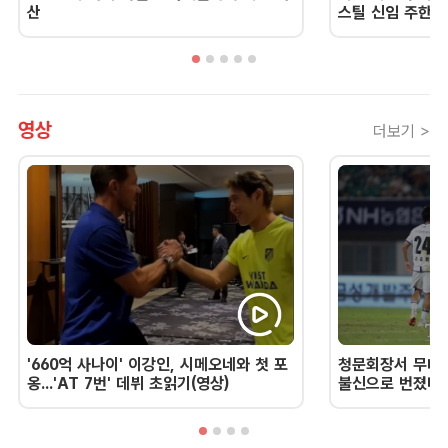
산
스틸 신임 주한 
영상
더보기 >
'660억 사나이' 이강인, 시메오네와 첫 포
청문회장서 무너진
옹...'AT 7번' 데뷔 초읽기(영상)
불신으로 번졌다 