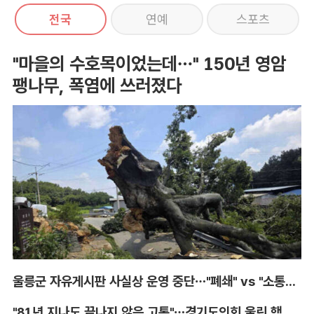
전국
연예
스포츠
"마을의 수호목이었는데…" 150년 영암
팽나무, 폭염에 쓰러졌다
울릉군 자유게시판 사실상 운영 중단…"폐쇄" vs "소통창구 지켜야"
"81년 지나도 끝나지 않은 고통"…경기도의회 울린 핵 피해자의 증언