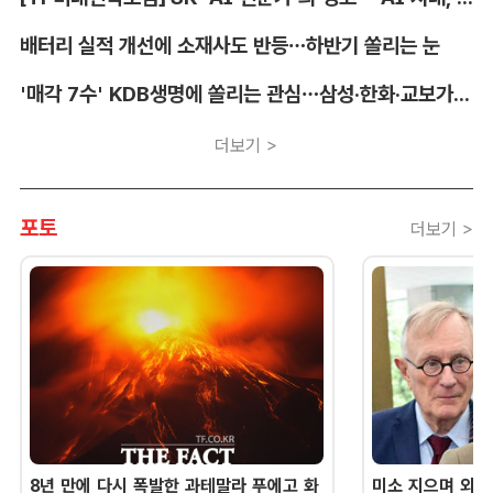
배터리 실적 개선에 소재사도 반등…하반기 쏠리는 눈
'매각 7수' KDB생명에 쏠리는 관심…삼성·한화·교보가 주목하는 이유
더보기 >
포토
더보기 >
8년 만에 다시 폭발한 과테말라 푸에고 화
미소 지으며 외교