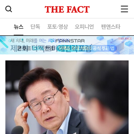
뉴스
단독
포토·영상
오피니언
팬앤스타