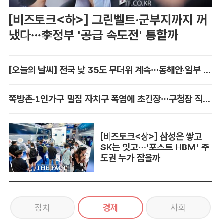
[비즈토크<하>] 그린벨트·군부지까지 꺼
냈다…李정부 '공급 속도전' 통할까
[오늘의 날씨] 전국 낮 35도 무더위 계속…동해안·일부 지역 비
쪽방촌·1인가구 밀집 자치구 폭염에 초긴장…구청장 직접 챙긴다
[비즈토크<상>] 삼성은 쌓고
SK는 잇고…'포스트 HBM' 주
도권 누가 잡을까
정치
경제
사회