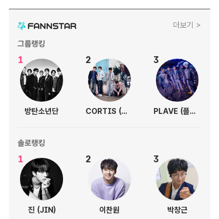
더보기 >
그룹랭킹
1
2
3
방탄소년단
CORTIS (코르티스)
PLAVE (플레이브)
솔로랭킹
1
2
3
진 (JIN)
이찬원
박창근