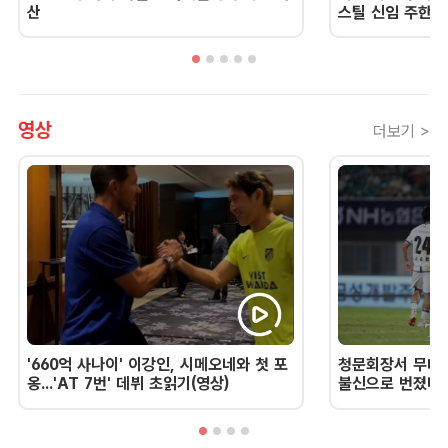
산
스틸 신임 주한 
영상
더보기 >
'660억 사나이' 이강인, 시메오네와 첫 포
청문회장서 무너진
옹...'AT 7번' 데뷔 초읽기(영상)
불신으로 번졌다 