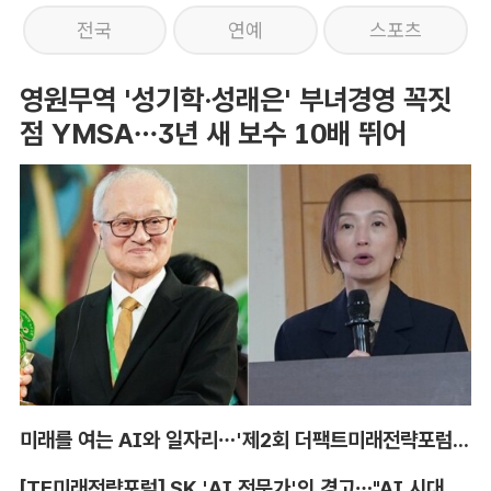
전국
연예
스포츠
영원무역 '성기학·성래은' 부녀경영 꼭짓
점 YMSA…3년 새 보수 10배 뛰어
미래를 여는 AI와 일자리…'제2회 더팩트미래전략포럼' 참가 신청
[TF미래전략포럼] SK 'AI 전문가'의 경고…"AI 시대, 인재 격차 더 커진다"