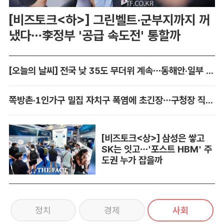
[비즈토크<하>] 그린벨트·군부지까지 꺼
냈다…李정부 '공급 속도전' 통할까
[오늘의 날씨] 전국 낮 35도 무더위 계속…동해안·일부 지역 비
쪽방촌·1인가구 밀집 자치구 폭염에 초긴장…구청장 직접 챙긴다
[비즈토크<상>] 삼성은 쌓고
SK는 잇고…'포스트 HBM' 주
도권 누가 잡을까
정치
경제
사회