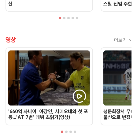
산
스틸 신임 주한 
영상
더보기 >
'660억 사나이' 이강인, 시메오네와 첫 포
청문회장서 무너진
옹...'AT 7번' 데뷔 초읽기(영상)
불신으로 번졌다 