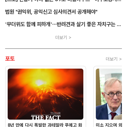
법원 "권익위, 공익신고 심사의견서 공개해야"
'무더위도 함께 피하개'…반려견과 살기 좋은 자치구는 어디
더보기 >
포토
더보기 >
8년 만에 다시 폭발한 과테말라 푸에고 화
미소 지으며 외교