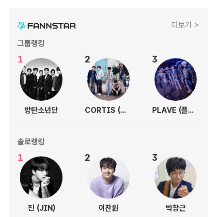
더보기 >
그룹랭킹
1
2
3
방탄소년단
CORTIS (코르티스)
PLAVE (플레이브)
솔로랭킹
1
2
3
진 (JIN)
이찬원
박창근