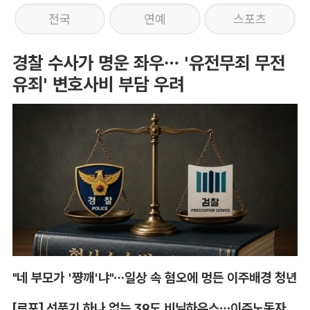
전국
연예
스포츠
경찰 수사가 명운 좌우… '유전무죄 무전
유죄' 변호사비 부담 우려
"네 부모가 '쨩깨'냐"…일상 속 혐오에 멍든 이주배경 청년
[르포] 선풍기 하나 없는 39도 비닐하우스…이주노동자의 '악몽같은 폭염'