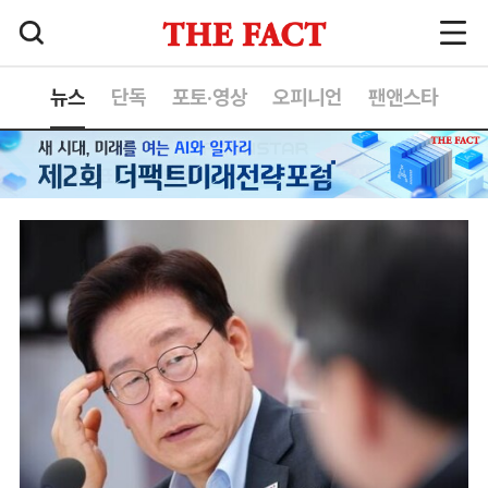
뉴스
단독
포토·영상
오피니언
팬앤스타