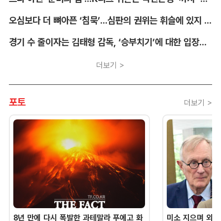
오심보다 더 뼈아픈 ‘침묵’...심판의 권위는 휘슬에 있지 않다 [박순규의 창]
경기 수 줄이자는 김태형 감독, ‘승부치기’에 대한 입장부터 밝혀야 [김대호의 야구생각]
더보기 >
포토
더보기 >
8년 만에 다시 폭발한 과테말라 푸에고 화
미소 지으며 외교