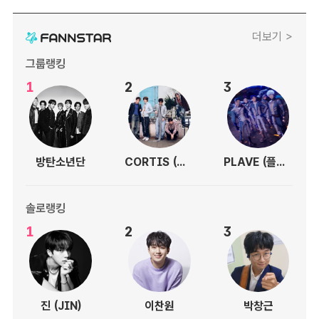
더보기 >
그룹랭킹
1
2
3
방탄소년단
CORTIS (코르티스)
PLAVE (플레이브)
솔로랭킹
1
2
3
진 (JIN)
이찬원
박창근