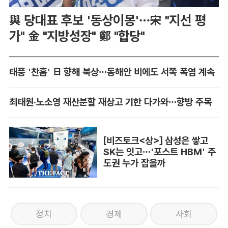
與 당대표 후보 '동상이몽'…宋 "지선 평
가" 金 "지방성장" 鄭 "합당"
태풍 '찬홈' 日 향해 북상…동해안 비에도 서쪽 폭염 계속
최태원·노소영 재산분할 재상고 기한 다가와…향방 주목
[비즈토크<상>] 삼성은 쌓고
SK는 잇고…'포스트 HBM' 주
도권 누가 잡을까
정치
경제
사회