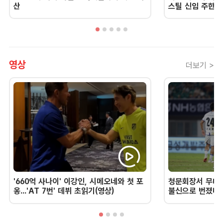
산
스틸 신임 주한 
영상
더보기 >
'660억 사나이' 이강인, 시메오네와 첫 포
청문회장서 무너진
옹...'AT 7번' 데뷔 초읽기(영상)
불신으로 번졌다 