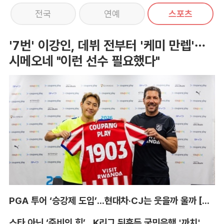
전국
연예
스포츠
'7번' 이강인, 데뷔 전부터 '케미 만렙'…
시메오네 "이런 선수 필요했다"
PGA 투어 ‘승강제 도입’...현대차·CJ는 웃을까 울까 [박호윤의 IN&OUT]
스타 아닌 ‘준비의 힘’...K리그 뒤흔든 국민은행 '까치' 사단 [이영규의 비욘더매치]