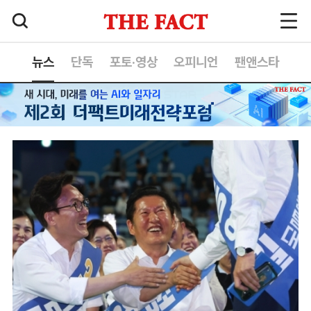
뉴스
단독
포토·영상
오피니언
팬앤스타